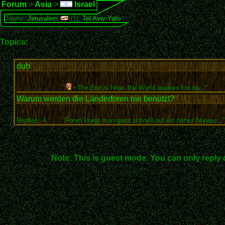
Forum
>
Asia
>
Israel
Towns:
Jerusalem
(1),
Tel Aviv-Yafo
Topics:
duh
"
+The End is Near. the World awakes too ea..."
Warum werden die Länderforen nie benützt?
Replies: 4
"Foren kriegt man ganz schnell auf ein hohes Niveau..."
Note: This is guest mode. You can only reply 