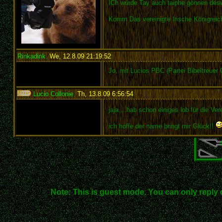
ICh würde Tay auch taiphe gönnen des
Komm Das vereinigte Irische Königrei
Rinkadink
,
We, 12.8.09 21:19:52
:
Jo, mit Lucios PBC (Partei Bibeltreuer 
Lucio Collonie
,
Th, 13.8.09 6:56:54
:
jaja....hab schon einiges lob für die V
ich hoffe der name bringt mir Glück!!
Note: This is guest mode. You can only reply 