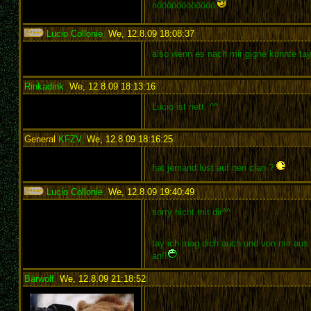
nöööööööööööö
Lucio Collonie
,
We, 12.8.09 18:08:37
:
also wenn es nach mir gigne könnte tay
Rinkadink
,
We, 12.8.09 18:13:16
:
Lucio ist nett. ^^
General
KFZV
,
We, 12.8.09 18:16:25
:
hat jemand lust auf nen clan ?
Lucio Collonie
,
We, 12.8.09 19:40:49
:
sorry nicht mit dir^^
tay ich mag dich auch und von mir aus 
an!!
Bärwolf
,
We, 12.8.09 21:18:52
: