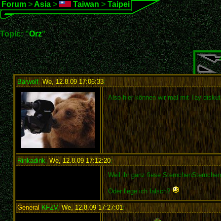
Forum
>
Asia
>
Taiwan
>
Taipei
Topic: "
Orz
"
Bärwolf
,
We, 12.8.09 17:06:33
:
Also hier können wir mal mit Tay disku
Rinkadink
,
We, 12.8.09 17:12:20
:
Weil ihr ganz fiese SternchenSternchen
Oder liege ich falsch?
General
KFZV
,
We, 12.8.09 17:27:01
: