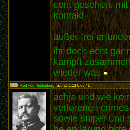
cent gesehen. mit 
kontakt
außer frei erfund
ihr doch echt gar 
kämpft zusammen, 
wieder was
Paul von Hindenburg
,
Sa, 26.1.13 0:09:41
:
achja und wie kom
verlorenen crimes
sowie sniper und 
he erklärung bitte