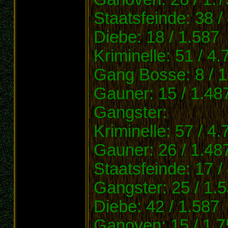
Staatsfeinde: 38 /
Diebe: 18 / 1.587
Kriminelle: 51 / 4.
Gang Bosse: 8 / 1
Gauner: 15 / 1.48
Gangster:
Kriminelle: 57 / 4.
Gauner: 26 / 1.48
Staatsfeinde: 17 /
Gangster: 25 / 1.
Diebe: 42 / 1.587
Ganoven: 15 / 1.7