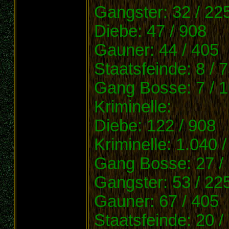
Gangster: 32 / 22
Diebe: 47 / 908
Gauner: 44 / 405
Staatsfeinde: 8 / 
Gang Bosse: 7 / 
Kriminelle:
Diebe: 122 / 908
Kriminelle: 1.040 
Gang Bosse: 27 /
Gangster: 53 / 22
Gauner: 67 / 405
Staatsfeinde: 20 /