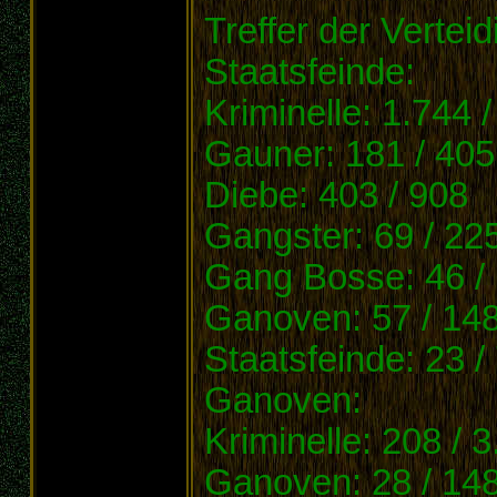
Treffer der Verteid
Staatsfeinde:
Kriminelle: 1.744 
Gauner: 181 / 405
Diebe: 403 / 908
Gangster: 69 / 22
Gang Bosse: 46 /
Ganoven: 57 / 14
Staatsfeinde: 23 /
Ganoven:
Kriminelle: 208 / 
Ganoven: 28 / 14