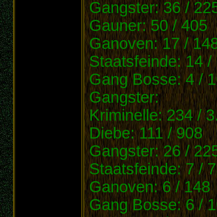
Gangster: 36 / 22
Gauner: 50 / 405
Ganoven: 17 / 14
Staatsfeinde: 14 /
Gang Bosse: 4 / 
Gangster:
Kriminelle: 234 / 
Diebe: 111 / 908
Gangster: 26 / 22
Staatsfeinde: 7 / 
Ganoven: 6 / 148
Gang Bosse: 6 / 