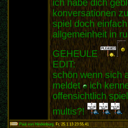
ich habe dich geb
konversationen zu
spiel doch einfach 
allgemeinheit in r
GEHEULE
EDIT:
schön wenn sich 
meldet
ich kenne
offensichtlich spi
multis?!
Paul von Hindenburg
,
Fr, 25.1.13 23:55:41
: