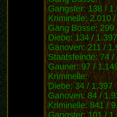
Gangster: 138 / 1
Kriminelle: 2.010 
Gang Bosse: 299 
Diebe: 134 / 1.39
Ganoven: 211 / 1.
Staatsfeinde: 74 /
Gauner: 97 / 1.14
Kriminelle:
Diebe: 34 / 1.397
Ganoven: 84 / 1.9
Kriminelle: 841 / 
Gangster: 101 / 1