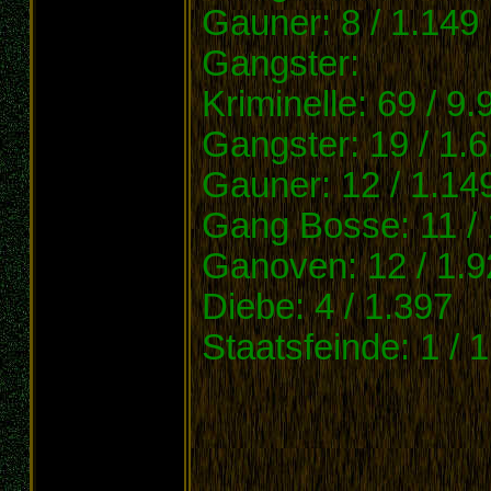
Gauner: 8 / 1.149
Gangster:
Kriminelle: 69 / 9.
Gangster: 19 / 1.
Gauner: 12 / 1.14
Gang Bosse: 11 / 
Ganoven: 12 / 1.9
Diebe: 4 / 1.397
Staatsfeinde: 1 / 