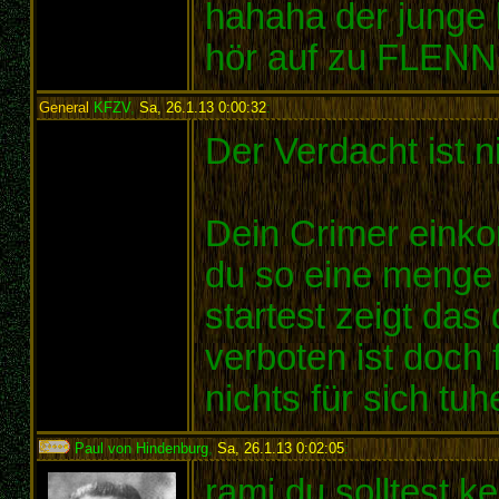
hahaha der junge
hör auf zu FLE
General
KFZV
,
Sa, 26.1.13 0:00:32
:
Der Verdacht ist n
Dein Crimer einko
du so eine menge a
startest zeigt das
verboten ist doch 
nichts für sich tu
Paul von Hindenburg
,
Sa, 26.1.13 0:02:05
:
rami du solltest 