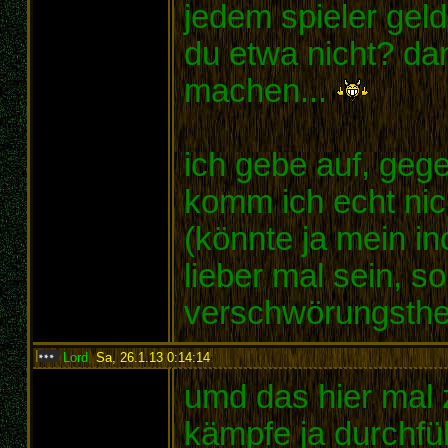
jedem spieler geld
du etwa nicht? dan
machen...
ich gebe auf, gege
komm ich echt nic
(könnte ja mein i
lieber mal sein, 
verschwörungsthe
Lord
,
Sa, 26.1.13 0:14:14
:
umd das hier mal 
kämpfe ja durchfüh