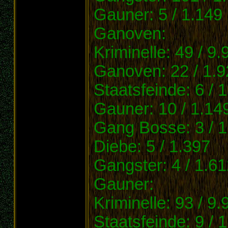
Gauner: 5 / 1.149
Ganoven:
Kriminelle: 49 / 9.
Ganoven: 22 / 1.9
Staatsfeinde: 6 / 
Gauner: 10 / 1.14
Gang Bosse: 3 / 1
Diebe: 5 / 1.397
Gangster: 4 / 1.61
Gauner:
Kriminelle: 93 / 9.
Staatsfeinde: 9 / 