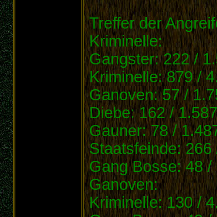
Treffer der Angreif
Kriminelle:
Gangster: 222 / 1
Kriminelle: 879 / 
Ganoven: 57 / 1.7
Diebe: 162 / 1.58
Gauner: 78 / 1.48
Staatsfeinde: 266 
Gang Bosse: 48 /
Ganoven:
Kriminelle: 130 / 