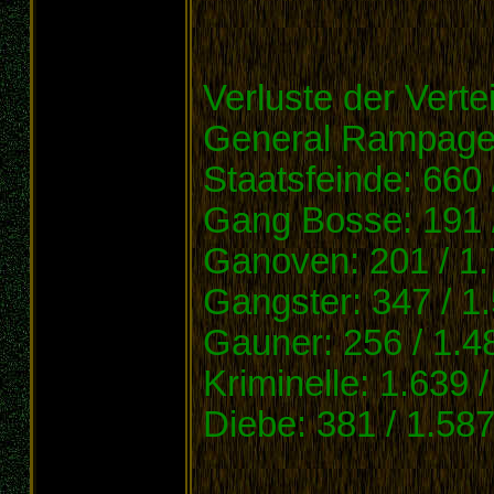
Verluste der Verte
General Rampag
Staatsfeinde: 660 
Gang Bosse: 191 
Ganoven: 201 / 1
Gangster: 347 / 1
Gauner: 256 / 1.4
Kriminelle: 1.639 
Diebe: 381 / 1.58