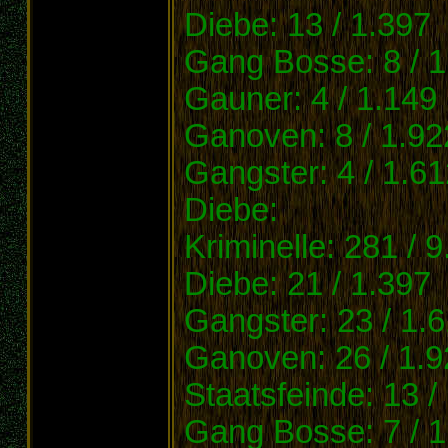
Diebe: 13 / 1.397
Gang Bosse: 8 / 1
Gauner: 4 / 1.149
Ganoven: 8 / 1.92
Gangster: 4 / 1.61
Diebe:
Kriminelle: 281 / 
Diebe: 21 / 1.397
Gangster: 23 / 1.
Ganoven: 26 / 1.9
Staatsfeinde: 13 /
Gang Bosse: 7 / 1