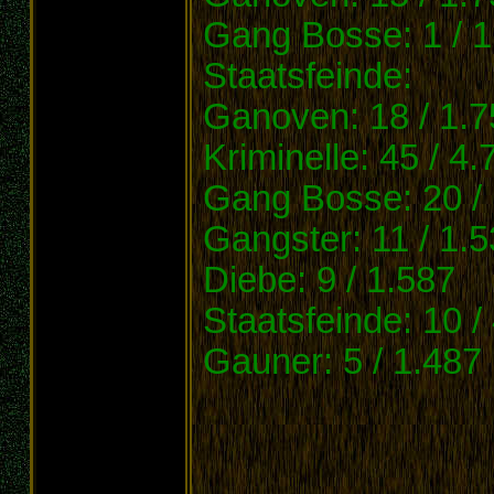
Gang Bosse: 1 / 1
Staatsfeinde:
Ganoven: 18 / 1.7
Kriminelle: 45 / 4.
Gang Bosse: 20 /
Gangster: 11 / 1.
Diebe: 9 / 1.587
Staatsfeinde: 10 /
Gauner: 5 / 1.487