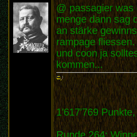
@ passagier was d
menge dann sag do
an stärke gewinns
rampage fliessen.
und coon ja solltes
kommen...
1'617'769 Punkte,
Runde 264: Winner