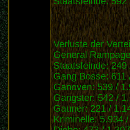
Staatsfeinde: 592 
Verluste der Verte
General Rampag
Staatsfeinde: 249 
Gang Bosse: 611 
Ganoven: 539 / 1
Gangster: 542 / 1
Gauner: 221 / 1.1
Kriminelle: 5.934 
Diebe: 473 / 1.39