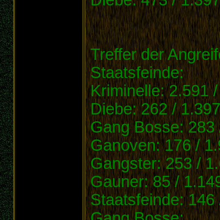
Treffer der Angreif
Staatsfeinde:
Kriminelle: 2.591 
Diebe: 262 / 1.39
Gang Bosse: 283 
Ganoven: 176 / 1
Gangster: 253 / 1
Gauner: 85 / 1.14
Staatsfeinde: 146 
Gang Bosse: