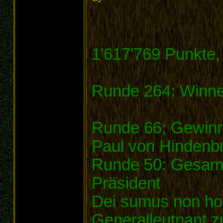
1'617'769 Punkte,
Runde 264: Winner
Runde 66; Gewinn
Paul von Hindenb
Runde 50: Gesamt
Präsident
Dei sumus non h
Generalleutnant z