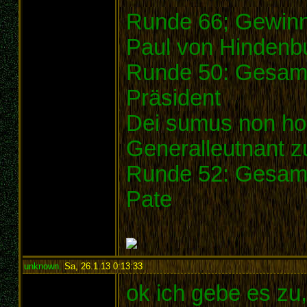
Runde 66; Gewinn
Paul von Hindenb
Runde 50: Gesamt
Präsident
Dei sumus non h
Generalleutnant z
Runde 52: Gesamt
Pate
unknown
,
Sa, 26.1.13 0:13:33
:
ok ich gebe es zu