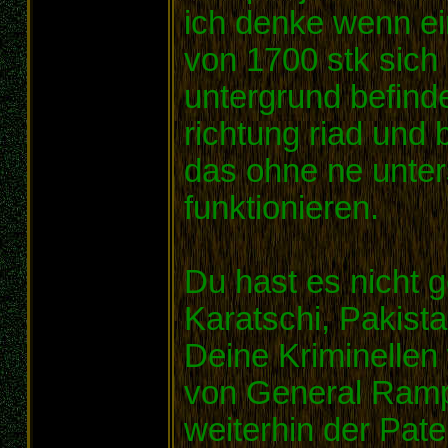
ich denke wenn ei
von 1700 stk sich 
untergrund befind
richtung riad und
das ohne ne unter
funktionieren.
Du hast es nicht 
Karatschi, Pakista
Deine Kriminellen
von General Ram
weiterhin der Pate 