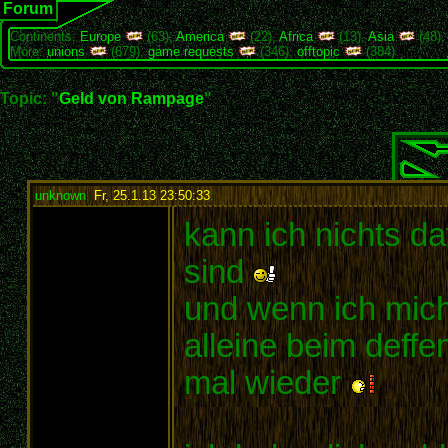
Forum
Continents:
Europe
(63),
America
(22),
Africa
(13),
Asia
(48)
More:
unions
(679),
game requests
(346),
offtopic
(384)
Topic: "
Geld von Rampage
"
unknown
,
Fr, 25.1.13 23:50:33
:
kann ich nichts da
sind
und wenn ich mich 
alleine beim deffe
mal wieder