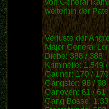
von General Ram
weiterhin der Pate 
Verluste der Angre
Major General Lor
Diebe: 388 / 388
Kriminelle: 1.549 
Gauner: 170 / 170
Gangster: 98 / 98
Ganoven: 61 / 61
Gang Bosse: 1.338