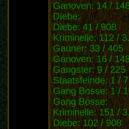
Ganoven: 14 / 14
Diebe:
Diebe: 41 / 908
Kriminelle: 112 / 3
Gauner: 33 / 405
Ganoven: 16 / 14
Gangster: 9 / 225
Staatsfeinde: 1 / 
Gang Bosse: 1 / 
Gang Bosse:
Kriminelle: 151 / 
Diebe: 102 / 908