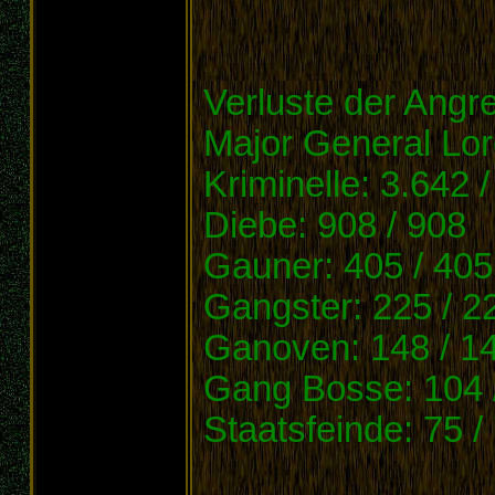
Verluste der Angre
Major General Lor
Kriminelle: 3.642 
Diebe: 908 / 908
Gauner: 405 / 405
Gangster: 225 / 2
Ganoven: 148 / 1
Gang Bosse: 104 
Staatsfeinde: 75 /