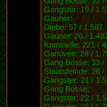
Gang Bosse: 32 /
Gangster: 19 / 1.
Gauner:
Diebe: 57 / 1.587
Gauner: 26 / 1.48
Kriminelle: 221 / 
Ganoven: 28 / 1.7
Gang Bosse: 33 /
Staatsfeinde: 26 /
Gangster: 21 / 1.
Gang Bosse:
Gangster: 22 / 1.
Ganoven: 26 / 1.7