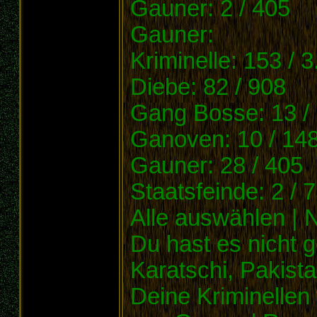
Gauner: 2 / 405
Gauner:
Kriminelle: 153 / 
Diebe: 82 / 908
Gang Bosse: 13 /
Ganoven: 10 / 14
Gauner: 28 / 405
Staatsfeinde: 2 / 
Alle auswählen | N
Du hast es nicht 
Karatschi, Pakista
Deine Kriminellen