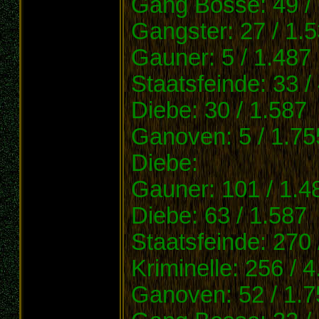
Gang Bosse: 49 /
Gangster: 27 / 1.
Gauner: 5 / 1.487
Staatsfeinde: 33 /
Diebe: 30 / 1.587
Ganoven: 5 / 1.75
Diebe:
Gauner: 101 / 1.4
Diebe: 63 / 1.587
Staatsfeinde: 270 
Kriminelle: 256 / 
Ganoven: 52 / 1.7