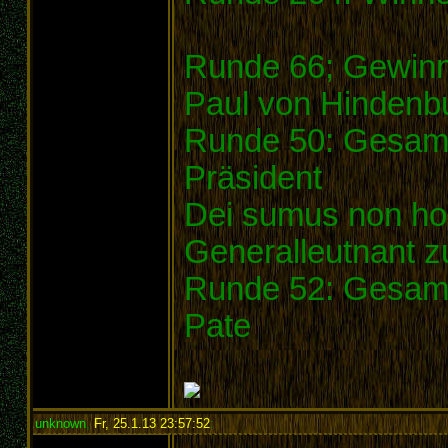
Runde 66; Gewinn
Paul von Hindenb
Runde 50: Gesamt
Präsident
Dei sumus non h
Generalleutnant z
Runde 52: Gesamt
Pate
unknown
,
Fr, 25.1.13 23:57:52
: