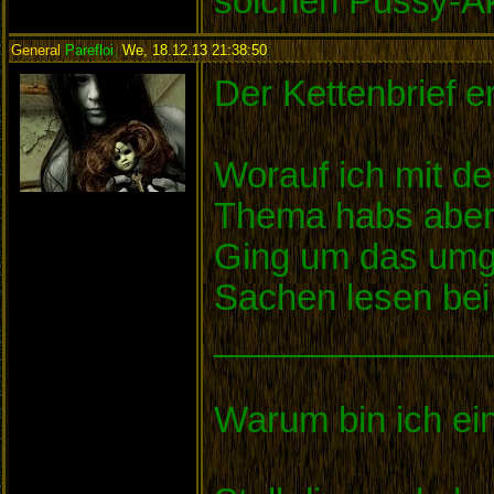
solchen Pussy-Ak
General
Parefloi
,
We, 18.12.13 21:38:50
:
Der Kettenbrief er
Worauf ich mit de
Thema habs aber
Ging um das umge
Sachen lesen bei
______________
Warum bin ich ein