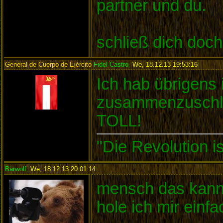
partner und du.
schließ dich doc
General de Cuerpo de Ejército
Fidel Castro
,
We, 18.12.13 19:53:16
:
Ich hab übrigens
zusammenzuschli
TOLL!
"Die Revolution i
Bärwolf
,
We, 18.12.13 20:01:14
:
mensch das kann d
hole ich mir einf