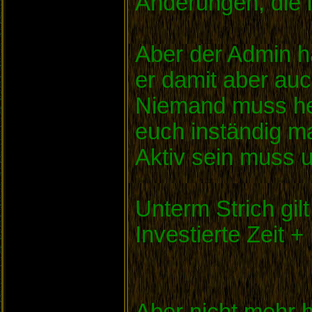
Änderungen, die 
Aber der Admin ha
er damit aber auc
Niemand muss heut
euch inständig m
Aktiv sein muss u
Unterm Strich gil
Investierte Zeit +
Aber nicht mehr h