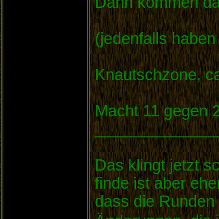
Dann kommen da n
(jedenfalls haben
Knautschzone, ca
Macht 11 gegen 
______________
Das klingt jetzt 
finde ist aber eh
dass die Runden 