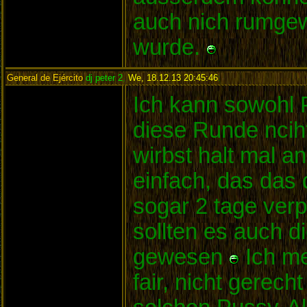
auch nich rumgewe
wurde.
General de Ejército
dj peter 2
,
We, 18.12.13 20:45:46
:
Ich kann sowohl P
diese Runde nciht
wirbst halt mal a
einfach, das das 
sogar 2 tage ver
sollten es auch 
gewesen
Ich me
fair, nicht gerec