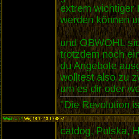
extrem wichtiger 
werden können und
und OBWOHL sich 
trotzdem noch ei
du Angebote ausg
wolltest also zu z
um es dir oder 
"Die Revolution i
WhatzUp?
,
We, 18.12.13 19:48:51
:
catdog, Polska, 