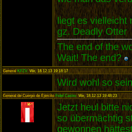
liegt es vielleic
gz. Deadly Otter
The end of the wor
Wait! The end?
General
KFZV
,
We, 18.12.13 19:18:17
:
Wird wohl so sein
General de Cuerpo de Ejército
Fidel Castro
,
We, 18.12.13 19:48:23
:
Jetzt heul bitte
so übermächtig st
gewonnen hättest,