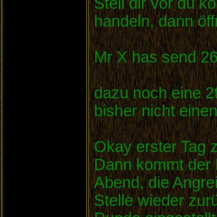
Stell dir vor du 
handeln, dann öf
Mr X has send 260
dazu noch eine 2
bisher nicht ein
Okay erster Tag 
Dann kommt der N
Abend, die Angrei
Stelle wieder zur