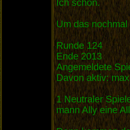
Ich schon.
Um das nochmal f
Runde 124
Ende 2013
Angemeldete Spie
Davon aktiv: max. 
1 Neutraler Spiel
mann Ally eine A