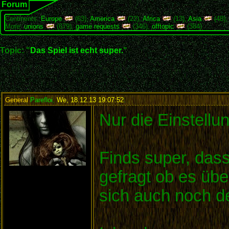
Forum
Continents:
Europe
(63),
America
(22),
Africa
(13),
Asia
(48)
More:
unions
(679),
game requests
(346),
offtopic
(384)
Topic: "
Das Spiel ist echt super.
"
General
Parefloi
,
We, 18.12.13 19:07:52
:
Nur die Einstellun
Finds super, das
gefragt ob es übe
sich auch noch d