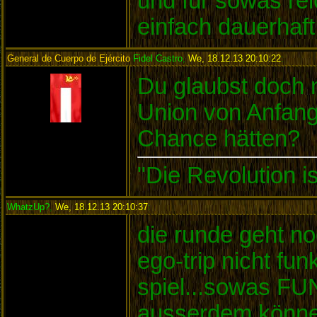
und für sowas re
einfach dauerhaf
General de Cuerpo de Ejército
Fidel Castro
,
We, 18.12.13 20:10:22
:
Du glaubst doch n
Union von Anfang
Chance hätten?
"Die Revolution i
WhatzUp?
,
We, 18.12.13 20:10:37
:
die runde geht no
ego-trip nicht fun
spiel...sowas FU
ausserdem könne