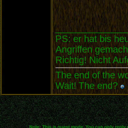
______________
PS: er hat bis he
Angriffen gemach
Richtig! Nicht Au
The end of the wor
Wait! The end?
Note: This is guest mode. You can only reply 