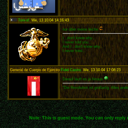
Toni-sf
,
We, 13.10.04 14:16:43
:
nur über meine leiche
I...don't know why...
I never told you...
And I...don't know why...
I never tried...
General de Cuerpo de Ejército
Fidel Castro
,
We, 13.10.04 17:08:23
:
Darauf läuft es ja hinaus
"Die Revolution ist großartig. Alles an
Note: This is guest mode. You can only reply 