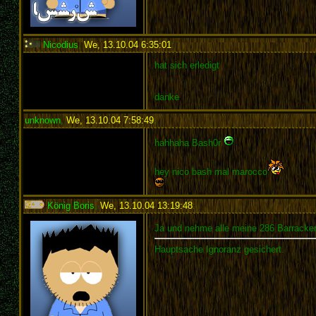
Nicodius
,
We, 13.10.04 6:35:01
:
hat sich erledigt
danke
unknown
,
We, 13.10.04 7:58:49
:
hahhaha Bash0r
hey nico bash mal marocco
König Boris
,
We, 13.10.04 13:19:48
:
Ja und nehme alle meine 286 Barracken
Hauptsache Ignoranz gesichert.