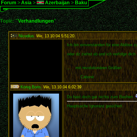
Forum
>
Asia
>
Azerbaijan
>
Baku
Topic: "
Verhandlungen
"
Nicodius
,
We, 13.10.04 5:51:20
:
Ich bin einverstanden für eine Ablöse 
oder dz ziehst ab und ich verfolge dich
... mit revolutionären Grüßen
Cabonè
König Boris
,
We, 13.10.04 6:02:39
:
Du hast doch gar nichts zum Bashen.
Hauptsache Ignoranz gesichert.