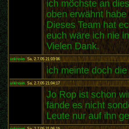
ich möchste an dies
oben erwähnt habe 
Dieses Team hat e
euch wäre ich nie 
Vielen Dank.
unknown
,
Sa, 2.7.05 21:03:06
:
ich meinte doch die 
unknown
,
Sa, 2.7.05 21:04:17
:
Jo Rop ist schon wir
fände es nicht sonde
Leute nur auf ihn g
unknown
,
Sa, 2.7.05 21:06:15
: