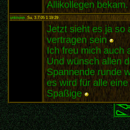
Allikollegen bekam.
unknown
,
Su, 3.7.05 1:19:29
:
Jetzt sieht es ja so
vertragen sein
Ich freu mich auch 
Und wünsch allen da
Spannende runde wi
es wird für alle ei
Spaßige