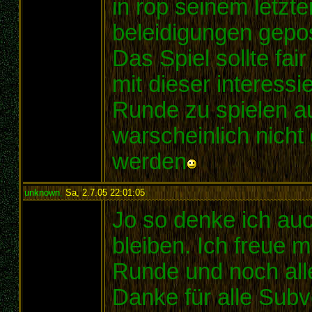
in rop seinem letzt
beleidigungen gepost
Das Spiel sollte fai
mit dieser interess
Runde zu spielen a
warscheinlich nicht 
werden
unknown
,
Sa, 2.7.05 22:01:05
:
Jo so denke ich auch
bleiben. Ich freue 
Runde und noch alle
Danke für alle Subv