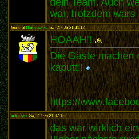
dein Team. Auch we
war, trotzdem wars
General
Herostratos
,
Sa, 2.7.05 21:31:12
:
HOAAH!!
Die Gäste machen m
kaputt!!
https://www.faceb
unknown
,
Sa, 2.7.05 21:37:15
:
das war wirklich ein