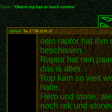
Topic: "
Oberst rop has to much control.
"
unknown
,
Sa, 2.7.05 21:01:17
:
nein raptor hat ihm
beschissen.
Raptor hat nen paa
das is alles.
Rop kam so weit wei
hatte.
Hero und stone, ale
noch rek und stonewa