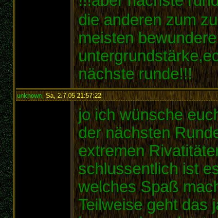
!!!aber nächste run
die anderen zum zug
meisten bewundere
untergrundstärke,e
nächste runde!!!
unknown
,
Sa, 2.7.05 21:57:22
:
jo ich wünsche euch
der nächsten Runde 
extremen Rivatität
schlussentlich ist e
welches Spaß mache
Teilweise geht das 