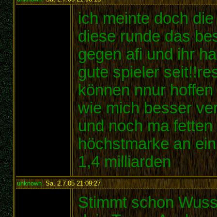
ich meinte doch die 
diese runde das bes
gegen afi und ihr ha
gute spieler seit!!re
können nnur hoffen 
wie mich besser verl
und noch ma fetten 
höchstmarke an ein
1,4 milliarden
unknown
,
Sa, 2.7.05 21:09:27
:
Stimmt schon Wuss