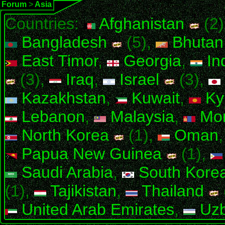
Forum
>
Asia
Countries:
Afghanistan
(2)
Bangladesh
(5),
Bhutan
East Timor
,
Georgia
,
In
(3),
Iraq
,
Israel
(3),
Kazakhstan
,
Kuwait
,
Ky
Lebanon
,
Malaysia
,
Mon
North Korea
(1),
Oman
Papua New Guinea
(1),
Saudi Arabia
,
South Kore
(1),
Tajikistan
,
Thailand
United Arab Emirates
,
Uzb