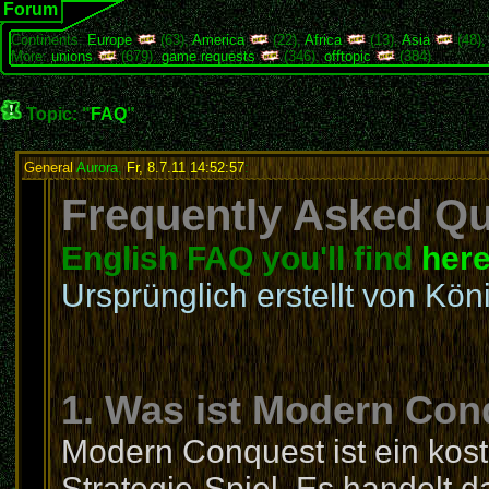
Forum
Continents:
Europe
(63),
America
(22),
Africa
(13),
Asia
(48)
More:
unions
(679),
game requests
(346),
offtopic
(384)
Topic: "
FAQ
"
General
Aurora
,
Fr, 8.7.11 14:52:57
:
Frequently Asked Que
English FAQ you'll find
her
Ursprünglich erstellt von Kön
1. Was ist Modern Con
Modern Conquest ist ein kost
Strategie-Spiel. Es handelt 