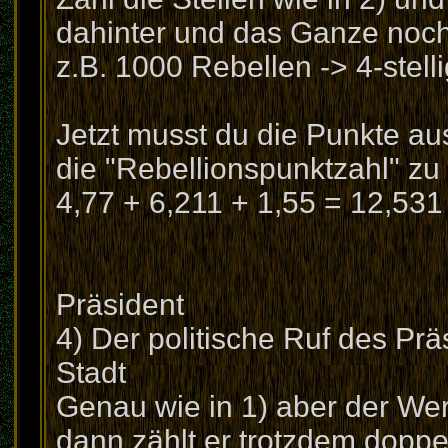
dahinter und das Ganze noch 
z.B. 1000 Rebellen -> 4-stell
Jetzt musst du die Punkte a
die "Rebellionspunktzahl" z
4,77 + 6,211 + 1,55 = 12,531
Präsident
4) Der politische Ruf des Pr
Stadt
Genau wie in 1) aber der Wert
dann zählt er trotzdem doppe