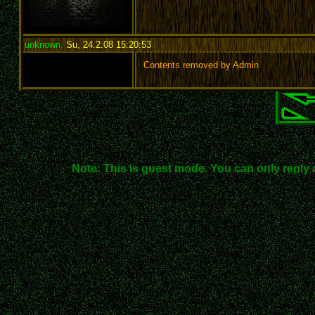
unknown
,
Su, 24.2.08 15:20:53
:
Contents removed by Admin
Note: This is guest mode. You can only reply 