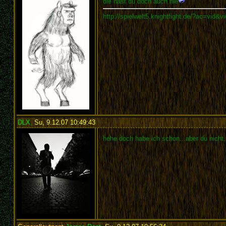
die hast du doch auch nie
http://spielwelt5.knightfight.de/?ac=vid&
DLX
,
Su, 9.12.07 10:49:43
:
hehe doch habe ich schon...aber du nicht