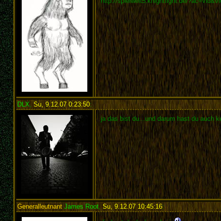
http://spielwelt5.knightfight.de/?ac=vid&
DLX
,
Su, 9.12.07 0:23:50
:
ja das bist du...und darum hast du auch 
Generalleutnant
James Root
,
Su, 9.12.07 10:45:16
: