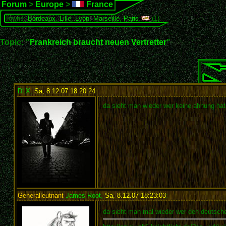
Forum
>
Europe
>
France
Towns:
Bordeaux
,
Lille
,
Lyon
,
Marseille
,
Paris
(1)
Topic: "
Frankreich braucht neuen Vertretter
"
DLX
,
Sa, 8.12.07 18:20:24
:
da sieht man wieder wer keine ahnung hat
Generalleutnant
James Root
,
Sa, 8.12.07 18:23:03
:
da sieht man mal wieder wer den deutsch