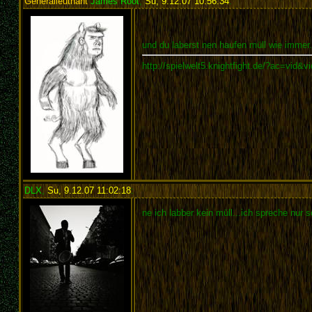
Generalleutnant
James Root
,
Su, 9.12.07 10:56:34
:
und du laberst nen haufen müll wie immer.
http://spielwelt5.knightfight.de/?ac=vid&
DLX
,
Su, 9.12.07 11:02:18
:
ne ich labber kein müll...ich spreche nur s