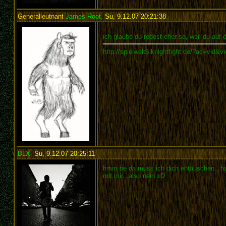
Generalleutnant
James Root
,
Su, 9.12.07 20:21:38
:
ich glaube du redest eher so, weil du auf 
http://spielwelt5.knightfight.de/?ac=vid&
DLX
,
Su, 9.12.07 20:25:11
:
hmm ne da muss ich dich entäuschen...has
mit mir...also nein xD