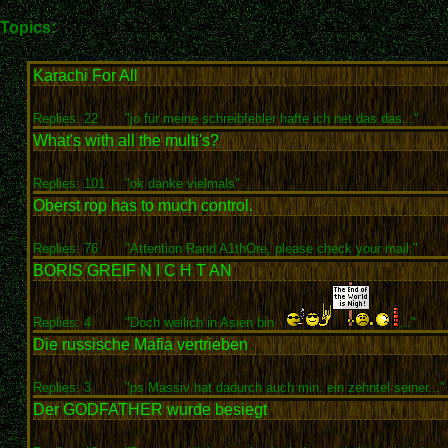
Topics:
Karachi For All
Replies: 22
"jo für meine schreibfehler hafte ich net das das..."
What's with all the multi's?
Replies: 101
"ok danke vielmals"
Oberst rop has to much control.
Replies: 76
"Attention Rand A1thOre, please check your mail."
BORIS GREIF N I C H T AN
Replies: 4
"Doch weilich in Asien bin
..."
Die russische Mafia vertrieben
Replies: 3
"ps Massiv hat dadurch auch min. ein zehntel seiner..."
Der GODFATHER wurde besiegt