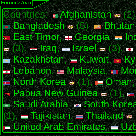
Forum
>
Asia
Countries:
Afghanistan
(2)
Bangladesh
(5),
Bhutan
East Timor
,
Georgia
,
In
(3),
Iraq
,
Israel
(3),
Kazakhstan
,
Kuwait
,
Ky
Lebanon
,
Malaysia
,
Mon
North Korea
(1),
Oman
Papua New Guinea
(1),
Saudi Arabia
,
South Kore
(1),
Tajikistan
,
Thailand
United Arab Emirates
,
Uzb