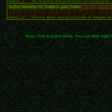
Replies: 12
"Du musst dich eben hocharbeiten... da könnt ja jeder...
Suche Verwalter für Städte in ganz Asien
Replies: 10
"Achtung: Werde nach der Zahlstunde die Übergabe der.
Note: This is guest mode. You can only reply 