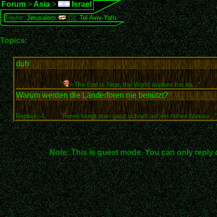
Forum
>
Asia
>
Israel
Towns:
Jerusalem
(1),
Tel Aviv-Yafo
Topics:
duh
"
+The End is Near. the World awakes too ea..."
Warum werden die Länderforen nie benützt?
Replies: 4
"Foren kriegt man ganz schnell auf ein hohes Niveau..."
Note: This is guest mode. You can only reply 