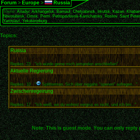
Forum
>
Europe
>
Russia
Towns:
Anadyr
,
Arkhangelsk
,
Barnaul
,
Chelyabinsk
,
Irkutsk
,
Kazan
,
Khabar
Novosibirsk
,
Omsk
,
Perm
,
Petropavlovsk-Kamchatsky
,
Rostov
,
Saint Pete
Yaroslavl
,
Yekaterinburg
Topics:
Russia
Replies: 23
"ich würde gerne mich jemanden anschließen"
Aktuelle Regierung
Replies: 10
"
Splitterman. Sich über niggahs "spenen" aufregen..."
Zwischenregeirung
Replies: 17
"Ich weiß, wo du wohnst vergiss es nicht, und ich bin..."
Note: This is guest mode. You can only reply 