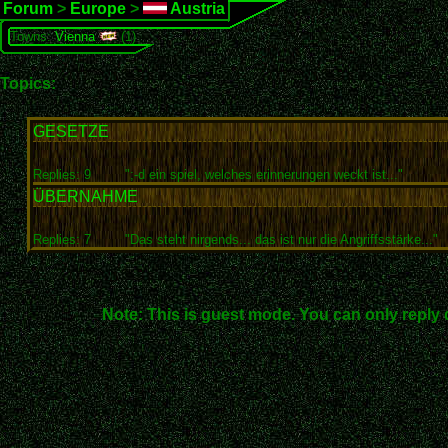
Forum
>
Europe
>
Austria
Towns:
Vienna
(1)
Topics:
GESETZE
Replies: 9
";-d ein spiel, welches erinnerungen weckt ist..."
ÜBERNAHME
Replies: 7
"Das steht nirgends... das ist nur die Angriffsstärke..."
Note: This is guest mode. You can only reply 