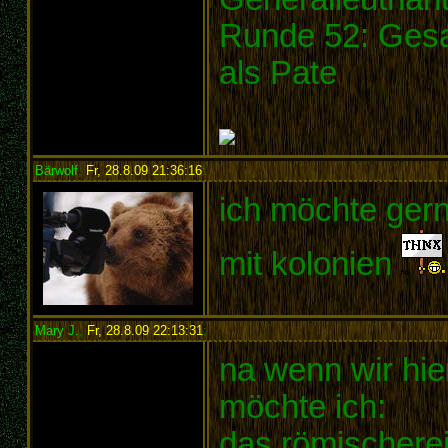
Runde 52: Ges
als Pate
Bärwolf
,
Fr, 28.8.09 21:36:16
:
ich möchte gern
mit kolonien
Mary J.
,
Fr, 28.8.09 22:13:31
:
na wenn wir hie
möchte ich:
das römischerei