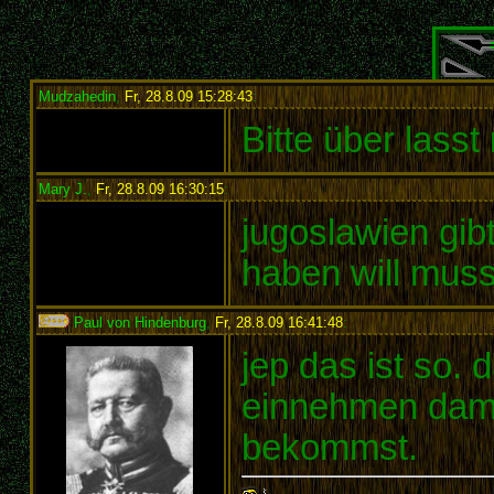
Mudzahedin
,
Fr, 28.8.09 15:28:43
:
Bitte über lasst
Mary J.
,
Fr, 28.8.09 16:30:15
:
jugoslawien gib
haben will mus
Paul von Hindenburg
,
Fr, 28.8.09 16:41:48
:
jep das ist so.
einnehmen dami
bekommst.