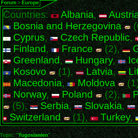
Forum
>
Europe
Countries:
Albania
,
Austri
Bosnia and Herzegovina
(
Cyprus
,
Czech Republic
,
Finland
,
France
(2),
G
Greenland
,
Hungary
,
Ic
Kosovo
(1),
Latvia
,
Li
Macedonia
,
Moldova
(1
Norway
,
Poland
(2),
P
(5),
Serbia
,
Slovakia
,
Switzerland
(1),
Turkey
,
Topic: "
Yugoslawien
"