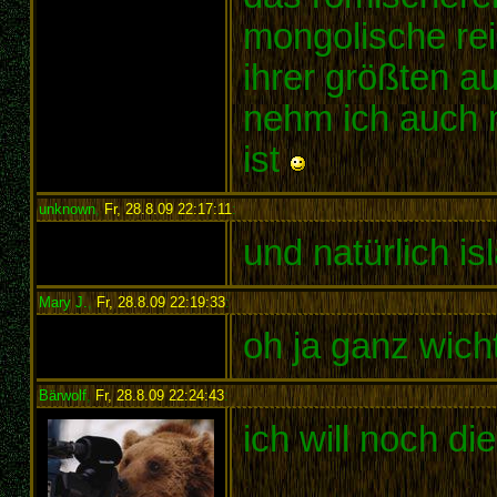
mongolische rei
ihrer größten a
nehm ich auch 
ist
unknown
,
Fr, 28.8.09 22:17:11
:
und natürlich isl
Mary J.
,
Fr, 28.8.09 22:19:33
:
oh ja ganz wich
Bärwolf
,
Fr, 28.8.09 22:24:43
:
ich will noch die