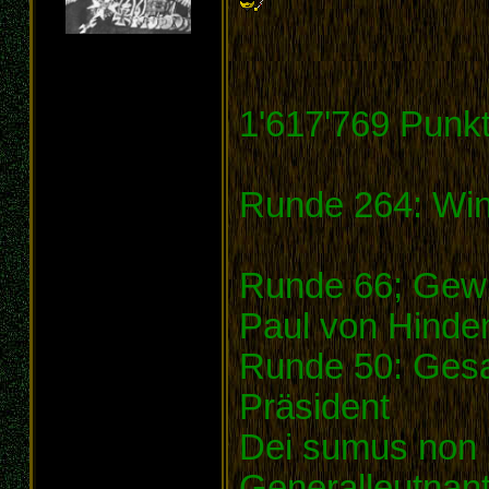
1'617'769 Punk
Runde 264: Win
Runde 66; Gewi
Paul von Hinde
Runde 50: Gesa
Präsident
Dei sumus non
Generalleutnan