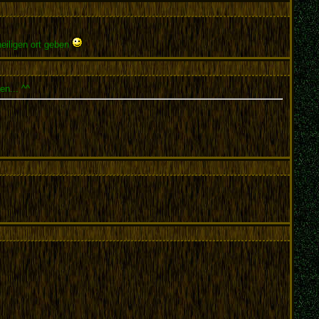
heiligen ort geben
en... ^^