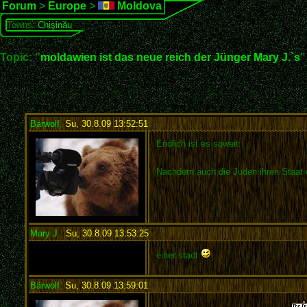
Forum
>
Europe
>
Moldova
Towns:
Chişinău
Topic: "
moldawien ist das neue reich der Jünger Mary J.`s
"
Bärwolf
,
Su, 30.8.09 13:52:51
:
Endlich ist es soweit:
Nachdem auch die Juden ihren Staat e
Mary J.
,
Su, 30.8.09 13:53:25
:
einer stadt
Bärwolf
,
Su, 30.8.09 13:59:01
: