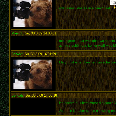
oder eines Staates in einem Staat
Mary J.
,
Su, 30.8.09 14:00:01
:
mein gottesstaat wird aber wo anders 
ach wie schön das keiner weiß was Ma
Bärwolf
,
Su, 30.8.09 14:01:59
:
Mary J.ist eine US-amerikanische Sän
Bengals
,
Su, 30.8.09 14:03:18
:
ich dachte du übernimmst die ganze 
Jetzt bin ich aber schon ein wenig ent