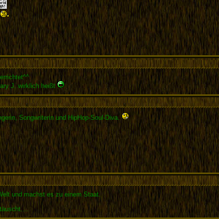
errichtet^^
ry J. wirklich heißt
gerin, Songwriterin und HipHop-Soul-Diva.
Welt und machst es zu einem Staat.
täuscht....