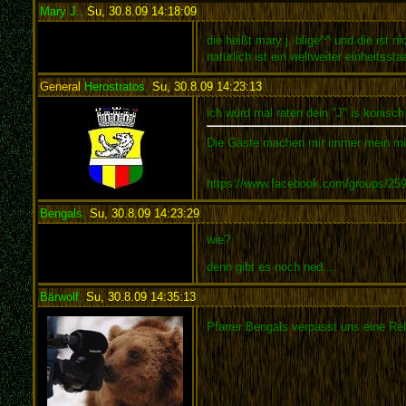
Mary J.
,
Su, 30.8.09 14:18:09
:
die heißt mary j. blige^^ und die ist n
natürlich ist ein weltweiter einheitsst
General
Herostratos
,
Su, 30.8.09 14:23:13
:
ich würd mal raten dein "J" is konisc
Die Gäste machen mir immer mein mis
https://www.facebook.com/groups/2
Bengals
,
Su, 30.8.09 14:23:29
:
wie?
denn gibt es noch ned....
Bärwolf
,
Su, 30.8.09 14:35:13
:
Pfarrer Bengals verpasst uns eine Re