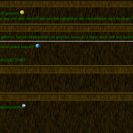
icht gemeint
aat das ziel aber ähnlich wie bei den katholiken der vatikanstaat wird es einen 
h geformt, hat ein farbenspiel von grün bis braun & is dann auch mal am qualm
e-en-place kaputt!!
59464390737483
ligionsstunde