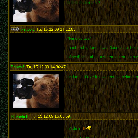
ili ili ili ili darf ich ?
b-rabbit
,
Tu, 15.12.09 14:12:59
:
*leineloslass*
macht ruhig fury ist als übungsziel frei
bärwolf lass aber unseren leuten noch 
Bärwolf
,
Tu, 15.12.09 14:36:47
:
und ich stürtze los wie ein hächelnder
Rinkadink
,
Tu, 15.12.09 16:05:59
:
hächeln