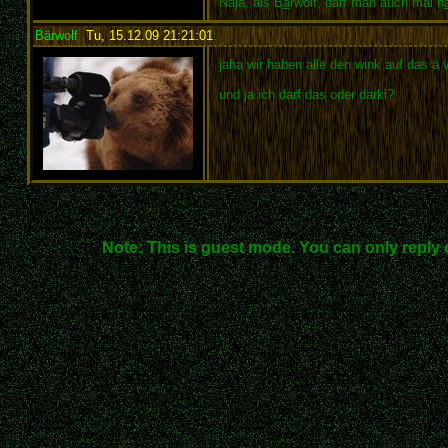
Naja, als B
ä
rwolf, darf man auch mal h
Bärwolf
,
Tu, 15.12.09 21:21:01
:
jaha wir haben alle den wink auf das ä 
und ja ich darf das oder darki?
Note: This is guest mode. You can only reply 