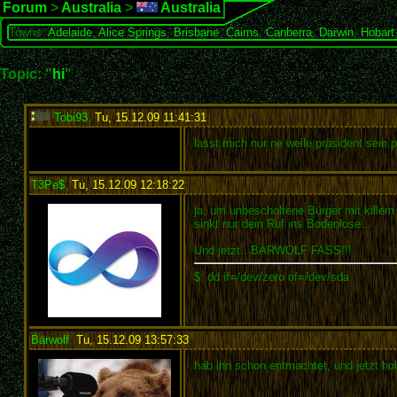
Forum
>
Australia
>
Australia
Towns:
Adelaide
,
Alice Springs
,
Brisbane
,
Cairns
,
Canberra
,
Darwin
,
Hobart
Topic: "
hi
"
Tobi93
,
Tu, 15.12.09 11:41:31
:
lasst mich nur ne weile präsident sein 
T3Pe$
,
Tu, 15.12.09 12:18:22
:
ja, um unbescholtene Bürger mit killern
sinkt nur dein Ruf ins Bodenlose...
Und jetzt.. BÄRWOLF FASS!!!
$: dd if=/dev/zero of=/dev/sda
Bärwolf
,
Tu, 15.12.09 13:57:33
:
hab ihn schon entmachtet, und jetzt hol 