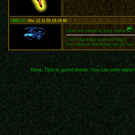
OMEGA
,
We, 12.11.03 19:18:46
:
unfair, des kannst du nicht machen
,
"Wer Träumt dem wachsen Flügel"
Das Leben ist das einzige was du hast
Note: This is guest mode. You can only reply 