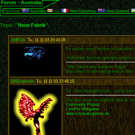
Forum
>
Australia
Countries:
Australia
(1),
New Caledonia
,
New Zealand
,
Topic: "
Neue Fabrik
"
OMEGA
,
Tu, 11.11.03 20:43:28
:
Es wurden neue Fabriken in Austaliens H
Jeder kann für einen geringen aufpreis s
"Wer Träumt dem wachsen Flügel"
Das Leben ist das einzige was du hast
[DA]Darkman
,
Tu, 11.11.03 22:45:15
:
So - freie Marktwirtschaft... wo ihr jet
War was never the brightest idea of man
Community Project
ComPro Webgame
www.schneakygames.de