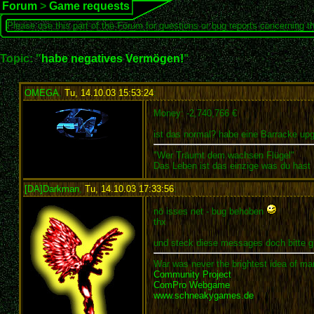
Forum
>
Game requests
Please use this part of the Forum for questions or bug reports concerning t
Topic: "
habe negatives Vermögen!
"
OMEGA
,
Tu, 14.10.03 15:53:24
:
Money: -2,740,766 €
ist das normal? habe eine Barracke upg
"Wer Träumt dem wachsen Flügel"
Das Leben ist das einzige was du hast
[DA]Darkman
,
Tu, 14.10.03 17:33:56
:
nö isses net - bug behoben
thx
und steck diese messages doch bitte g
War was never the brightest idea of man
Community Project
ComPro Webgame
www.schneakygames.de