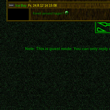
Ice Boy
,
Fr, 24.8.12 14:15:08
:
Kennt jemand hagen?
Note: This is guest mode. You can only reply 