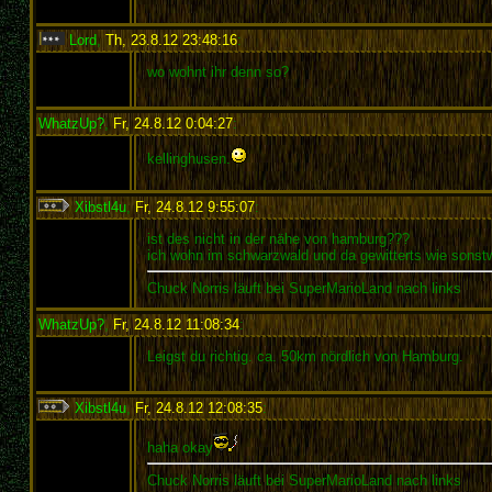
Lord
,
Th, 23.8.12 23:48:16
:
wo wohnt ihr denn so?
WhatzUp?
,
Fr, 24.8.12 0:04:27
:
kellinghusen.
Xibstl4u
,
Fr, 24.8.12 9:55:07
:
ist des nicht in der nähe von hamburg???
ich wohn im schwarzwald und da gewitterts wie sonstw
Chuck Norris läuft bei SuperMarioLand nach links
WhatzUp?
,
Fr, 24.8.12 11:08:34
:
Leigst du richtig. ca. 50km nördlich von Hamburg.
Xibstl4u
,
Fr, 24.8.12 12:08:35
:
haha okay
Chuck Norris läuft bei SuperMarioLand nach links