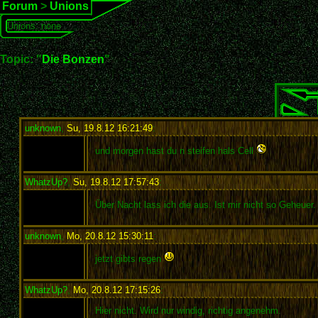
Forum
>
Unions
Unions: none
Topic: "
Die Bonzen
"
unknown
,
Su, 19.8.12 16:21:49
:
und morgen hast du n steifen hals Cell
WhatzUp?
,
Su, 19.8.12 17:57:43
:
Über Nacht lass ich die aus. Ist mir nicht so Geheuer
unknown
,
Mo, 20.8.12 15:30:11
:
jetzt gibts regen
WhatzUp?
,
Mo, 20.8.12 17:15:26
:
Hier nicht. Wird nur windig, richtig angenehm.