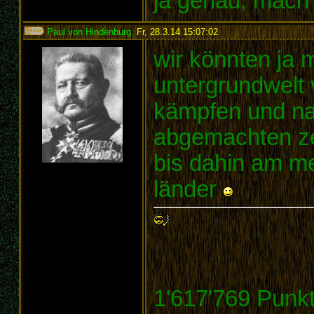
ja genau, mach
Paul von Hindenburg
,
Fr, 28.3.14 15:07:02
:
wir könnten ja 
untergrundwelt 
kämpfen und na
abgemachten ze
bis dahin am me
länder
1'617'769 Punk