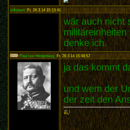
unknown
,
Fr, 28.3.14 15:13:41
:
wär auch nicht 
militäreinheite
denke ich.
Paul von Hindenburg
,
Fr, 28.3.14 15:49:57
:
ja das kommt da
und wem der Unt
der zeit den An