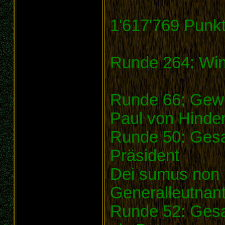
1'617'769 Punk
Runde 264: Win
Runde 66; Gewi
Paul von Hinde
Runde 50: Gesa
Präsident
Dei sumus non
Generalleutnan
Runde 52: Ges