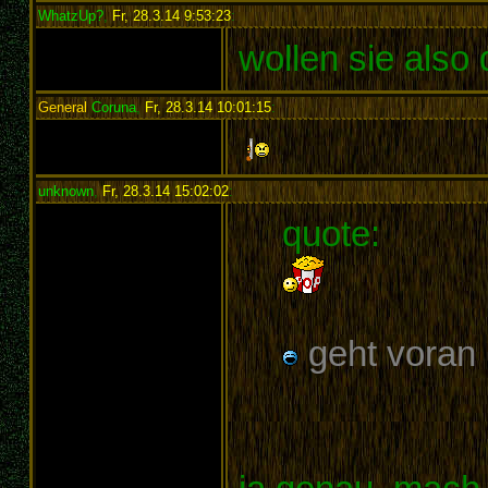
WhatzUp?
,
Fr, 28.3.14 9:53:23
:
wollen sie also
General
Coruna
,
Fr, 28.3.14 10:01:15
:
unknown
,
Fr, 28.3.14 15:02:02
:
quote:
geht voran