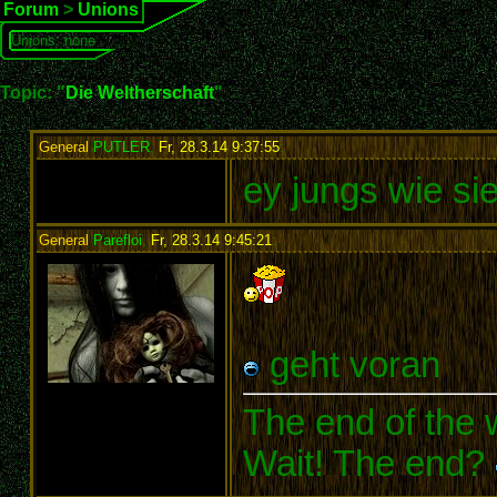
Forum
>
Unions
Unions: none
Topic: "
Die Weltherschaft
"
General
PUTLER
,
Fr, 28.3.14 9:37:55
:
ey jungs wie si
General
Parefloi
,
Fr, 28.3.14 9:45:21
:
geht voran
The end of the w
Wait! The end?