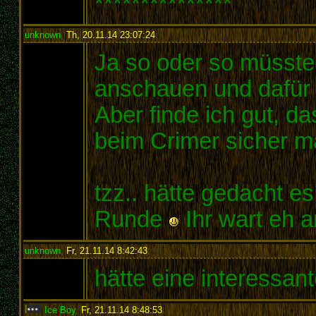
***************
unknown
,
Th, 20.11.14 23:07:24
:
Ja so oder so müsst
anschauen und dafür 
Aber finde ich gut, d
beim Crimer sicher m
tzz.. hätte gedacht es
Runde
Ihr wart eh 
unknown
,
Fr, 21.11.14 8:42:43
:
hätte eine interessa
Ice Boy
,
Fr, 21.11.14 8:48:53
: