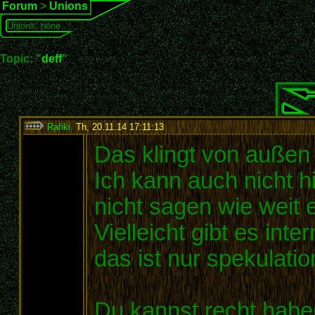
Forum
>
Unions
Unions: none
Topic: "
deff
"
Rafiki
,
Th, 20.11.14 17:11:13
:
Das klingt von außen
Ich kann auch nicht 
nicht sagen wie weit 
Vielleicht gibt es int
das ist nur spekulatio
Du kannst recht habe