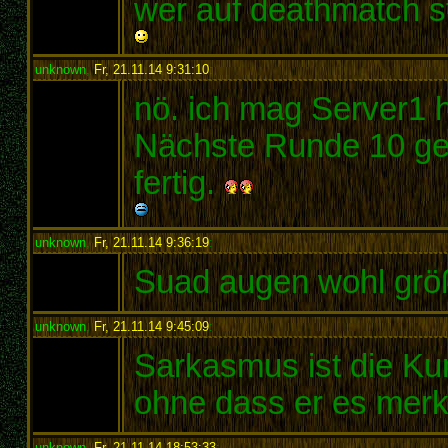
wer auf deathmatch st
unknown
,
Fr, 21.11.14 9:31:10
:
nö. ich mag Server1 h
Nächste Runde 10 geg
fertig.
unknown
,
Fr, 21.11.14 9:36:19
:
Suad augen wohl grö
unknown
,
Fr, 21.11.14 9:45:09
:
Sarkasmus ist die Kun
ohne dass er es merk
unknown
,
Fr, 21.11.14 18:53:33
: