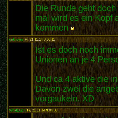
Die Runde geht doch
mal wird es ein Kopf
kommen
unknown
,
Fr, 21.11.14 8:50:11
:
Ist es doch noch imme
Unionen an je 4 Pers
Und ca 4 aktive die in
Davon zwei die angeb
vorgaukeln. XD
WhatzUp?
,
Fr, 21.11.14 9:04:00
: