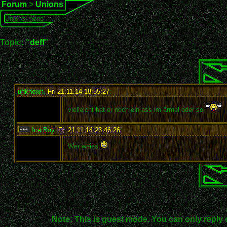
Forum
>
Unions
Unions: none
Topic: "
deff
"
unknown
,
Fr, 21.11.14 18:55:27
:
vielleicht hat er noch ein ass im ärmel oder so
Ice Boy
,
Fr, 21.11.14 23:46:26
:
Wer weiss
Note: This is guest mode. You can only reply 