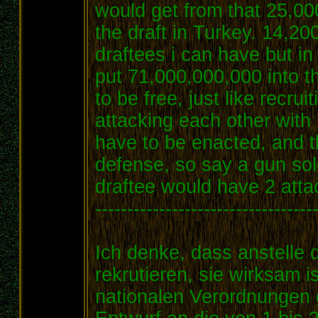
would get from that 25,00
the draft in Turkey. 14,2
draftees i can have but in
put 71,000,000,000 into th
to be free, just like recrui
attacking each other with 
have to be enacted, and t
defense, so say a gun sol
draftee would have 2 atta
----------------------------------
Ich denke, dass anstelle 
rekrutieren, sie wirksam i
nationalen Verordnungen