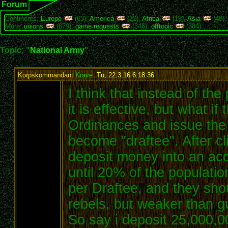
Forum
Continents:
Europe
(63),
America
(22),
Africa
(13),
Asia
(48)
More:
unions
(679),
game requests
(346),
offtopic
(384)
Topic: "
National Army
"
Korpskommandant
Krave
,
Tu, 22.3.16 6:18:36
:
I think that instead of the
it is effective, but what if
Ordinances and issue the 
become "draftee". After cl
deposit money into an acco
until 20% of the populatio
per Draftee, and they shou
rebels, but weaker than g
So say i deposit 25,000,0