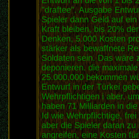
Entwurf an die von 1 bis
"draftee". Ausgabe Entwu
Spieler dann Geld auf ein
Kraft bleiben, bis 20% der
Denken, 5.000 Kosten pro 
stärker als bewaffnete Re
Soldaten sein. Das wäre z
deponieren. die maximale
25.000.000 bekommen wür
Entwurf in der Türkei ge
Wehrpflichtigen i aber, u
haben 71 Milliarden in di
Id wie Wehrpflichtige, fre
aber die Spieler daran zu 
angreifen, eine Kosten fü