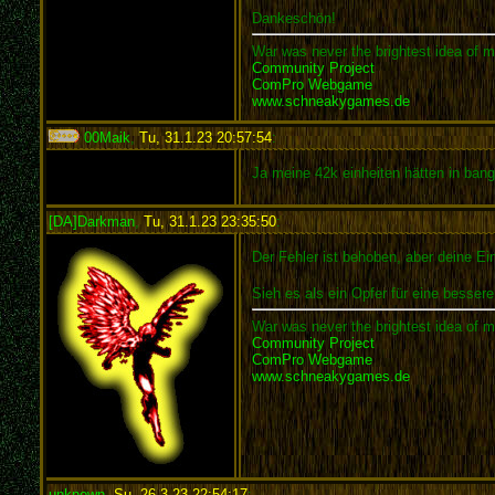
Dankeschön!
War was never the brightest idea of m
Community Project
ComPro Webgame
www.schneakygames.de
00Maik
,
Tu, 31.1.23 20:57:54
:
Ja meine 42k einheiten hätten in ba
[DA]Darkman
,
Tu, 31.1.23 23:35:50
:
Der Fehler ist behoben, aber deine Ein
Sieh es als ein Opfer für eine besser
War was never the brightest idea of m
Community Project
ComPro Webgame
www.schneakygames.de
unknown
,
Su, 26.3.23 22:54:17
: