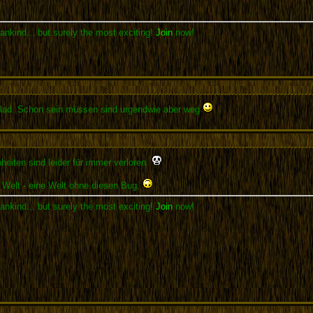
ankind... but surely the most exciting!
Join
now!
nglad. Schon sein müssen sind urgendwie aber weg
heiten sind leider für immer verloren.
e Welt - eine Welt ohne diesen Bug.
ankind... but surely the most exciting!
Join
now!