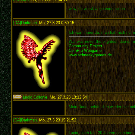
wow, du warst lange verschollen
[DA]Darkman
,
Mo, 27.3.23 0:50:15
:
Ich war immer da, man hat mich nur 
War was never the brightest idea of m
Community Project
ComPro Webgame
www.schneakygames.de
Lucio Collonie
,
Mo, 27.3.23 13:12:54
:
Moin Darki, schön dich wieder hier on
[DA]Darkman
,
Mo, 27.3.23 15:21:52
:
Lucio, nach fast 20 Jahren noch imme