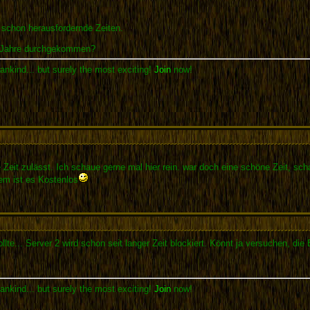
d schon herausfordernde Zeiten.
en Jahre durchgekommen?
ankind... but surely the most exciting!
Join
now!
e Zeit zulässt. Ich schaue gerne mal hier rein. war doch eine schöne Zeit, sch
em ist es Kostenlos
llte... Server 2 wird schon seit langer Zeit blockiert. Könnt ja versuchen, di
ankind... but surely the most exciting!
Join
now!