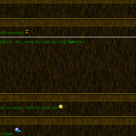
nicht gesehen.
ankind... but surely the most exciting!
Join
now!
line zu sehen. Hoffe dir gehts gut
r dabei.