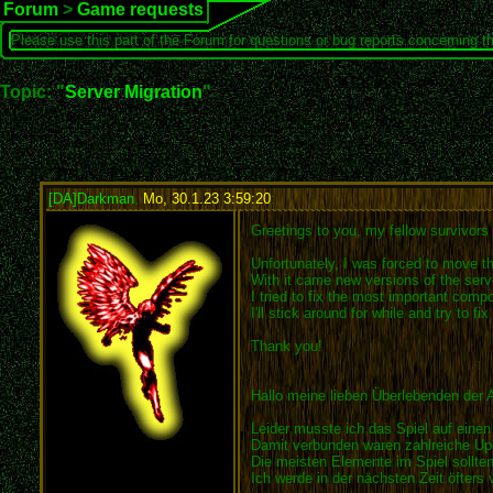
Forum
>
Game requests
Please use this part of the Forum for questions or bug reports concerning t
Topic: "
Server Migration
"
[DA]Darkman
,
Mo, 30.1.23 3:59:20
:
Greetings to you, my fellow survivors
Unfortunately, I was forced to move th
With it came new versions of the serve
I tried to fix the most important comp
I'll stick around for while and try to 
Thank you!
Hallo meine lieben Überlebenden der 
Leider musste ich das Spiel auf eine
Damit verbunden waren zahlreiche Upd
Die meisten Elemente im Spiel sollten 
Ich werde in der nächsten Zeit öfters