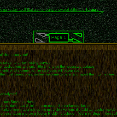
he gameplay itself that are not being answered within the
Tutorials
.
Page 1
 of the apocalypse!
e server to a new hosting service.
r applications and only little time to do the necessary updates.
onents of this game, but I'm sure bugs will popup soon.
fix the most urgent ones, so feel welcome to panic and report them to me here.
Apokalypse!
n neuen Server umziehen.
ates, damit das Spiel mit dem neuen Server kompatibel ist.
funktionieren, aber ich rechne mit vielen Fehlern, die bald auftauchen werden
 vorbeischauen und die gröbsten Probleme beheben. Wenn ihr Bugs finden sollte