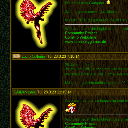
Hallo, du alter Gangster.
Ja, mir gehts soweit gut, aber es sin
Und dir? Bist du gut durch die letzt
War was never the brightest idea of m
Community Project
ComPro Webgame
www.schneakygames.de
Lucio Collonie
,
Tu, 28.3.23 7:18:14
:
20 Jahre schon?
Ja mal on / off, je nachdem wie es di
weiterhin Potenzial das Game. Vor all
Mir gehts gut, bin nicht abgestürzt^^
[DA]Darkman
,
Tu, 28.3.23 21:15:14
:
Also wem es hier zu langweilig sein so
War was never the brightest idea of m
Community Project
ComPro Webgame