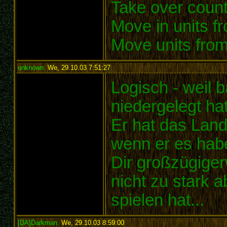
Take over count
Move in units f
Move units from
unknown
,
We, 29.10.03 7:51:27
:
Logisch - weil b
niedergelegt hat
Er hat das Land 
wenn er es habe
Dir großzügige
nicht zu stark 
spielen hat...
[DA]Darkman
,
We, 29.10.03 8:59:00
: