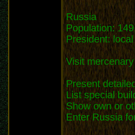
Russia
Population: 149
President: loca
Visit mercenar
Present detailed
List special bui
Show own or othe
Enter Russia f