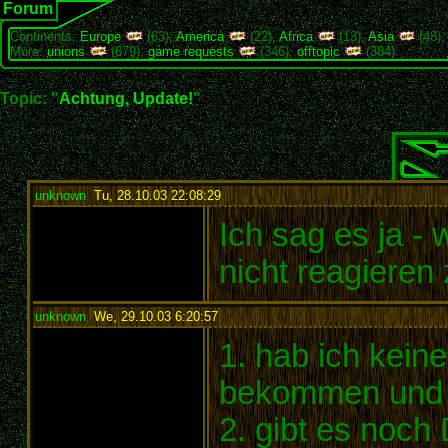
Forum
Continents:
Europe
(63),
America
(22),
Africa
(13),
Asia
(48)
More:
unions
(679),
game requests
(346),
offtopic
(384)
Topic: "
Achtung, Update!
"
unknown
,
Tu, 28.10.03 22:08:29
:
Ich sag es ja 
nicht reagieren
unknown
,
We, 29.10.03 6:20:57
:
1. hab ich kein
bekommen und
2. gibt es noc