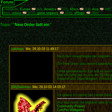
Forum
Continents:
Europe
(63),
America
(22),
Africa
(13),
Asia
(48)
More:
unions
(679),
game requests
(346),
offtopic
(384)
Topic: "
New Order lädt ein
"
unknown
,
We, 29.10.03 11:49:17
:
Nach den Verwerfungen der jüngsten Ze
Die Free Union (also keine Leadersh
Unser gemeinsames Ziel soll es sein d
Und ich hoffe das es uns als TEAM ge
Erwartet wird Teamfähigkeit, Ei
[DA]Darkman
,
We, 29.10.03 14:03:17
:
Ich glaube Ich kenne jetzt einen Basti
War was never the brightest idea of m
Community Project
ComPro Webgame