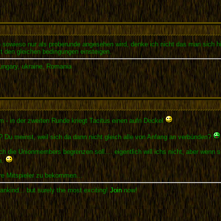
owieso nur als proberunde angesehen wird, denke ich nicht das man sich hi
it den gleichen bedingungen einsteigen.
Hungary, ukraine, Romania
em - in der zweiten Runde kriegt Tacitus einen aufn Deckel
s? Du meinst, weil sich da dann nicht gleich alle von Anfang an verbünden?
ch die Unionmembers begrenzen soll.... eigentlich will ichs nicht, aber wenn
n.
re Mitspieler zu bekommen...
ankind... but surely the most exciting!
Join
now!