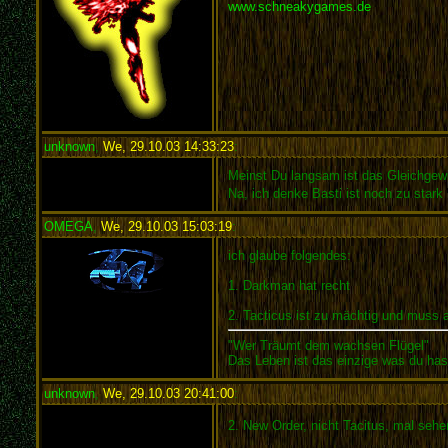
www.schneakygames.de
unknown
,
We, 29.10.03 14:33:23
:
Meinst Du langsam ist das Gleichgewi
Na, ich denke Basti ist noch zu stark
OMEGA
,
We, 29.10.03 15:03:19
:
ich glaube folgendes:
1. Darkman hat recht
2. Tacticus ist zu mächtig und muss 
"Wer Träumt dem wachsen Flügel"
Das Leben ist das einzige was du has
unknown
,
We, 29.10.03 20:41:00
:
2. New Order, nicht Tacitus, mal sehe