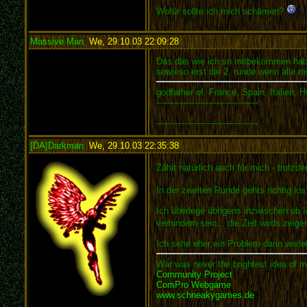
Wofür sollte ich mich schämen?
Massive Man
,
We, 29.10.03 22:09:28
:
Das das wie ich so mitbekommen hab s
sowieso erst die 2. runde wenn alle m
godfather of: France, Spain, Italien, 
-------------------------------------
-------------------------------------
[DA]Darkman
,
We, 29.10.03 22:35:38
:
Zählt natürlich auch für mich - trotzd
In der zweiten Runde gehts richtig lo
Ich überlege übrigens inzwischen ob I
verhindern sein... die Zeit wirds zeige
Ich sehe eher ein Problem darin weite
War was never the brightest idea of m
Community Project
ComPro Webgame
www.schneakygames.de