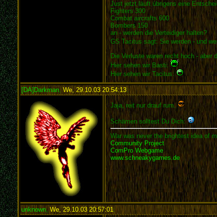
Just jetzt läuft übrigens eine Entsch
Fighters 300
Combat aircrafts 600
Bombers 150
an - werden die Verteidiger halten?
GS Tacitus sagt: Sie werden - und wen
Die Verluste waren recht hoch - aber 
Hier sehen wir Basti:
Hier sehen wir Tacitus:
[DA]Darkman
,
We, 29.10.03 20:54:13
:
Jaja, reit nur drauf rum.
Schämen solltest Du Dich:
War was never the brightest idea of m
Community Project
ComPro Webgame
www.schneakygames.de
unknown
,
We, 29.10.03 20:57:01
: