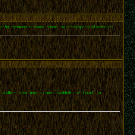
er für irgentwas schämen müsste. so richtig spannend wird doch
 sich alle zu einer Union zusammenschließen wirds nicht zu