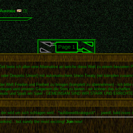
,
Australia
(3)
Page 1
it biete ich allen eine Alternative an welche diese Welt zu einem besseren 
ip oder Despotic Union!) mit automatischem Union Treaty (wir kämpfen zus
er Welt Frieden und Freiheit zu bringen (komplett zu übernehmen) - ich bitte 
lingen wird unseren Gegenern die Stirn zu bieten - wir können das schaffen.
nsatzfreude und Spaß am Spiel - GEMEINSAM SIND WIR STARK UND ERR
 der wild um sich schlagen wird... *aufdieweltkrateguck*.... jawoll, bald isses
ankind... but surely the most exciting!
Join
now!