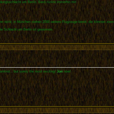
eidungsschlacht um Berlin, Basti rückte immerhin mit
n nicht, in München stehen 2000 weitere Flugzeuge bereit, die könnten ziemli
die Schlacht um Berlin ist gewonnen.
ankind... but surely the most exciting!
Join
now!