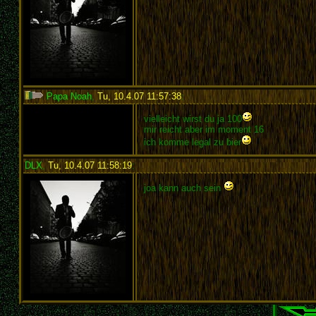
Papa Noah
,
Tu, 10.4.07 11:57:38
:
vielleicht wirst du ja 100
mir reicht aber im moment 16
ich komme legal zu bier
DLX
,
Tu, 10.4.07 11:58:19
:
joa kann auch sein