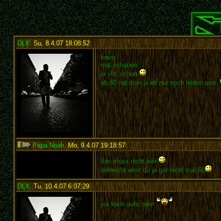
DLX
,
Su, 8.4.07 18:08:52
:
hmm
mal schauen
ja vllt. schon
ab 60 hat man ja eh nur noch leiden usw.
Papa Noah
,
Mo, 9.4.07 19:18:57
:
das muss nicht sein
vielleicht wirst du ja gar nicht mal 60
DLX
,
Tu, 10.4.07 6:07:29
:
joa kann auhc sein