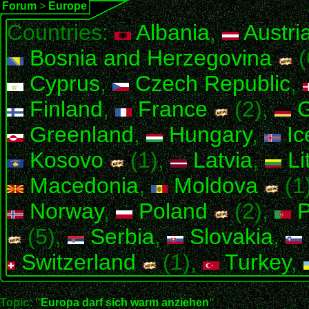
Forum
>
Europe
Countries:
Albania
,
Austri
Bosnia and Herzegovina
(
Cyprus
,
Czech Republic
,
Finland
,
France
(2),
G
Greenland
,
Hungary
,
Ic
Kosovo
(1),
Latvia
,
Li
Macedonia
,
Moldova
(1
Norway
,
Poland
(2),
P
(5),
Serbia
,
Slovakia
,
Switzerland
(1),
Turkey
,
Topic: "
Europa darf sich warm anziehen
"