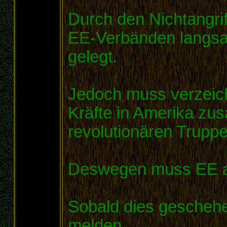
Durch den Nichtangri
EE-Verbänden langsa
gelegt.
Jedoch muss verzeich
Kräfte in Amerika zu
revolutionären Trupp
Deswegen muss EE a
Sobald dies geschehe
melden.