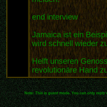
end interview
Jamaica ist ein Beisp
wird schnell wieder z
Helft unseren Genoss
revolutionäre Hand zu
Note: This is guest mode. You can only reply 