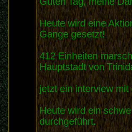
Guten Tag, meine Da
Heute wird eine Aktion
Gange gesetzt!
412 Einheiten marsch
Hauptstadt von Trinid
jetzt ein interview m
Heute wird ein schwe
durchgeführt.