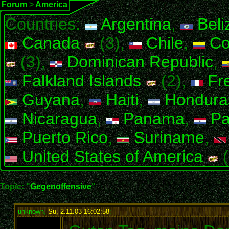
Forum
>
America
Countries:
Argentina
,
Beli
Canada
(3),
Chile
,
Co
(3),
Dominican Republic
,
Falkland Islands
(2),
Fr
Guyana
,
Haiti
,
Hondura
Nicaragua
,
Panama
,
Pa
Puerto Rico
,
Suriname
,
United States of America
(
Topic: "
Gegenoffensive
"
unknown
,
Su, 2.11.03 16:02:58
: