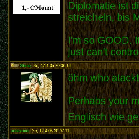
Diplomatie ist 
streicheln, bis 
I'm so GOOD. It's
just can't control
Stone
,
So, 17.4.05 20:06:16
:
öhm who atackt
Perhabs your mu
Englisch wie ge
unbekannt
,
So, 17.4.05 20:07:11
: