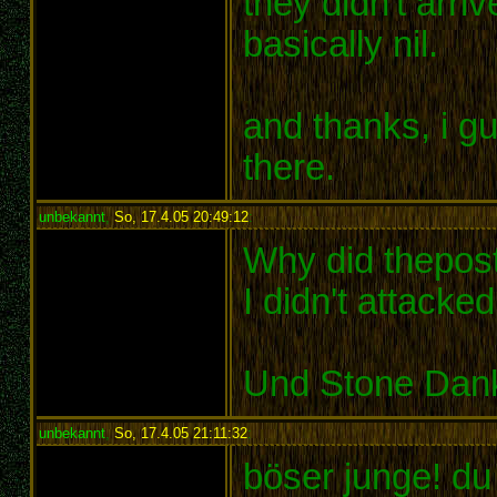
they didn't arriv
basically nil.
and thanks, i gu
there.
unbekannt
,
So, 17.4.05 20:49:12
:
Why did thepos
I didn't attacked
Und Stone Danke
unbekannt
,
So, 17.4.05 21:11:32
:
böser junge! du