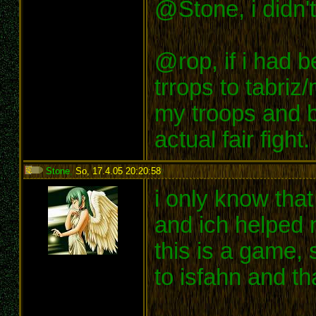
@Stone, i didn'
@rop, if i had 
trrops to tabriz
my troops and b
actual fair fight.
Stone
,
So, 17.4.05 20:20:58
:
i only know tha
and ich helped 
this is a game,
to isfahn and t