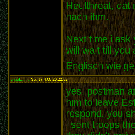
Heulthreat, dat
nach ihm.
Next time i ask y
will wait till you
Englisch wie ge
unbekannt
,
So, 17.4.05 20:22:52
:
yes, postman at
him to leave Es
respond, you sh
i sent troops the