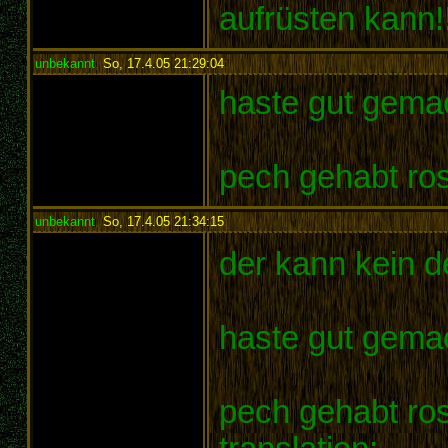
aufrüsten kann!
unbekannt
,
So, 17.4.05 21:29:04
:
haste gut gema
pech gehabt ro
unbekannt
,
So, 17.4.05 21:34:15
:
der kann kein 
haste gut gema
pech gehabt rosi