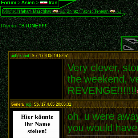
Forum
>
Asien
>
Iran
Städte:
Isfahan
,
Maschhad
(1),
Shīrāz
,
Täbris
,
Teheran
(1)
Thema: "
STONE!!!!!
"
unbekannt
,
So, 17.4.05 19:52:51
:
Very clever, st
the weekend, v
REVENGE!!!!!!!
General
rop
,
So, 17.4.05 20:03:31
:
oh, u were awa
you would hav