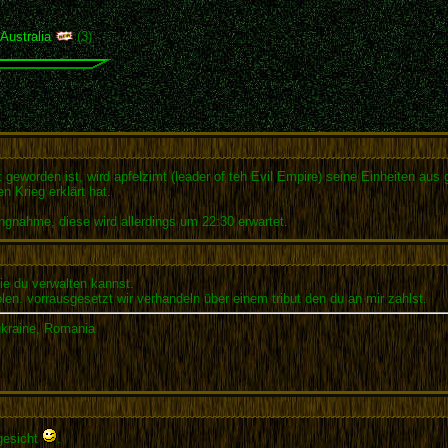
,
Australia
(3)
geworden ist, wird apfelzimt (leader of teh Evil Empire) seine Einheiten aus 
 Krieg erklärt hat.
ungnahme, diese wird allerdings um 22:30 erwartet.
die du verwalten kannst.
olen. vorrausgesetzt wir verhandeln über einem tribut den du an mir zahlst.
 ukraine, Romania
gesicht
.