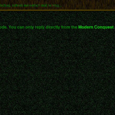
schlag, schreib mir einfach mal ne msg...
ode. You can only reply directly from the
Modern Conquest