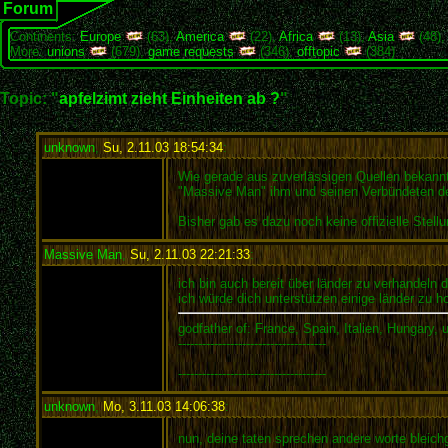
Forum
Continents:
Europe
(63),
America
(22),
Africa
(13),
Asia
(48)
More:
unions
(679),
game requests
(346),
offtopic
(384)
Topic: "
apfelzimt zieht Einheiten ab ?
"
unknown
,
Su, 2.11.03 18:54:34
:
Wie gerade aus zuverlässigen Quellen bekannt 
"Massive Man" ihm und seinen Verbündeten den
Bisher gab es dazu noch keine offizielle Stell
Massive Man
,
Su, 2.11.03 22:21:33
:
ich bin auch bereit über länder zu verhandeln 
ich würde dich unterstützen einige länder zu h
godfather of: France, Spain, Italien, Hungary,
-------------------------------------
-------------------------------------
unknown
,
Mo, 3.11.03 14:06:38
:
nun, deine taten sprechen andere worte bleich