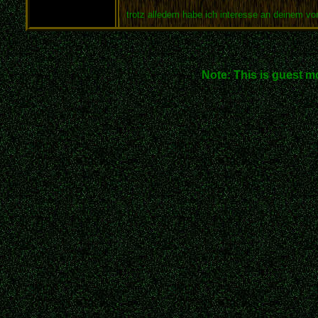
trotz alledem habe ich interesse an deinem vor
Note: This is guest m