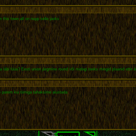
on this town all on nupp selle jaoks
a läbi lüüa? Eesti union järgmine round või midagi.teeks mingid plaanid ette ä
 parem kui tiimiga tahaksime alustada