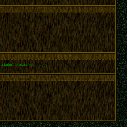
ra.kuhu , kuidas, kes mis jne