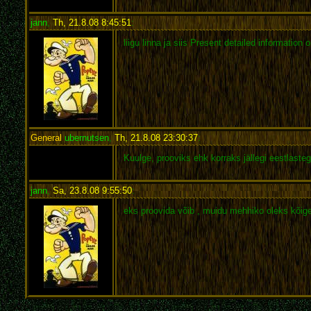
jann
,
Th, 21.8.08 8:45:51
:
liigu linna ja siis Present detailed information 
General
ubernutsen
,
Th, 21.8.08 23:30:37
:
Kuulge, prooviks ehk korraks jällegi eestlasteg
jann
,
Sa, 23.8.08 9:55:50
:
eks proovida võib , muidu mehhiko oleks kõige