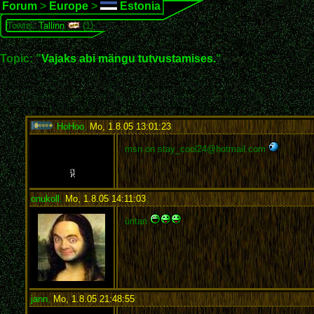
Forum
>
Europe
>
Estonia
Towns:
Tallinn
(1)
Topic: "
Vajaks abi mängu tutvustamises.
"
HoHoo
,
Mo, 1.8.05 13:01:23
:
msn on stay_cool24@hotmail.com
onukoll
,
Mo, 1.8.05 14:11:03
:
üritan
jann
,
Mo, 1.8.05 21:48:55
: