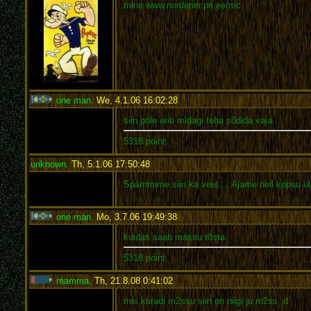
mine www.nordener.pri.ee/mc
one man
,
We, 4.1.06 16:02:28
:
siin pole eriti midagi teha sõdida vaja
5318 point
unknown
,
Th, 5.1.06 17:50:48
:
Spämmime siin ka veel.... Ajame neil kopsu ü
one man
,
Mo, 3.7.06 19:49:38
:
kuidas saab mässu tõsta
5318 point
mamma
,
Th, 21.8.08 0:41:02
:
mis kuradi m2ssu siin on niigi ju m2ss :d