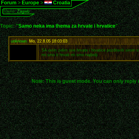
Forum
>
Europe
>
Croatia
Towns:
Zagreb
Topic: "
Samo neka ima thema za hrvate i hrvatice
"
unknown
,
Mo, 22.8.05 18:03:03
:
SA ovim zelim sve hrvate i hrvatice pozdraviti sirom s
mi smo ti hrvati mi smo najbolji
Note: This is guest mode. You can only reply 