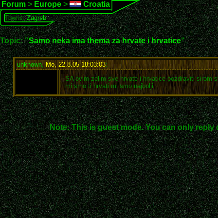
Forum
>
Europe
>
Croatia
Towns:
Zagreb
Topic: "
Samo neka ima thema za hrvate i hrvatice
"
unknown
,
Mo, 22.8.05 18:03:03
:
SA ovim zelim sve hrvate i hrvatice pozdraviti sirom s
mi smo ti hrvati mi smo najbolji
Note: This is guest mode. You can only reply 