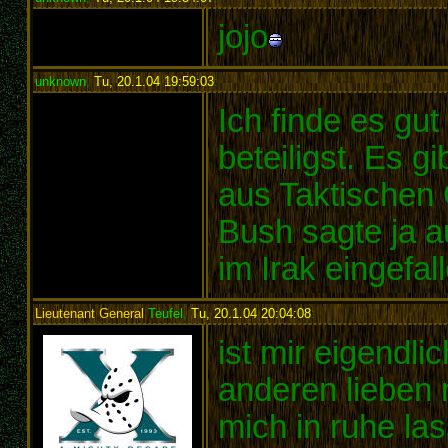
jojo
unknown
,
Tu, 20.1.04 19:59:03
:
Ich finde es gu
beteiligst. Es g
aus Taktischen 
Bush sagte ja a
im Irak eingefall
Lieutenant General
Teufel
,
Tu, 20.1.04 20:04:08
:
ist mir eigendlic
anderen lieben 
mich in ruhe lass