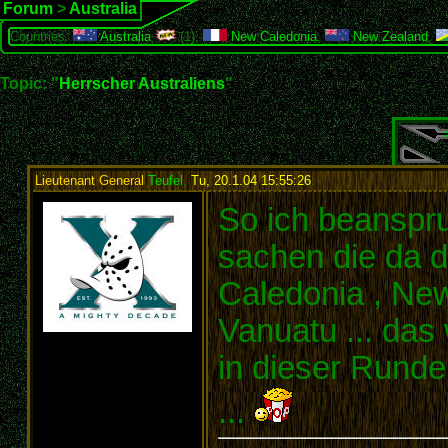
Forum
>
Australia
Countries:
Australia
(1),
New Caledonia
,
New Zealand
,
Topic: "
Herrscher Australiens
"
Lieutenant General
Teufel
,
Tu, 20.1.04 15:55:26
:
So ich beanspruc
sachen die da 
Caledonia , New
Vanuatu ... das 
in dieser Runde
...