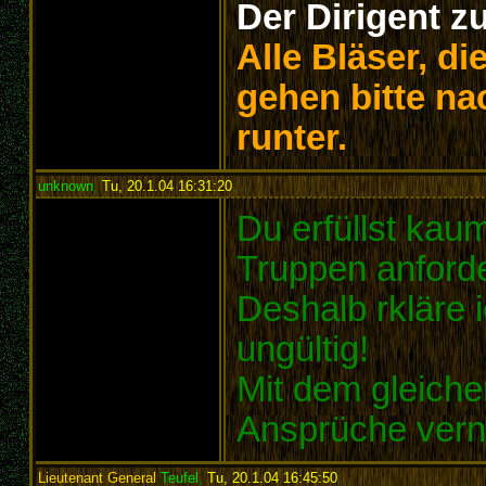
Der Dirigent z
Alle Bläser, d
gehen bitte na
runter.
unknown
,
Tu, 20.1.04 16:31:20
:
Du erfüllst kaum
Truppen anford
Deshalb rkläre 
ungültig!
Mit dem gleich
Ansprüche vern
Lieutenant General
Teufel
,
Tu, 20.1.04 16:45:50
: