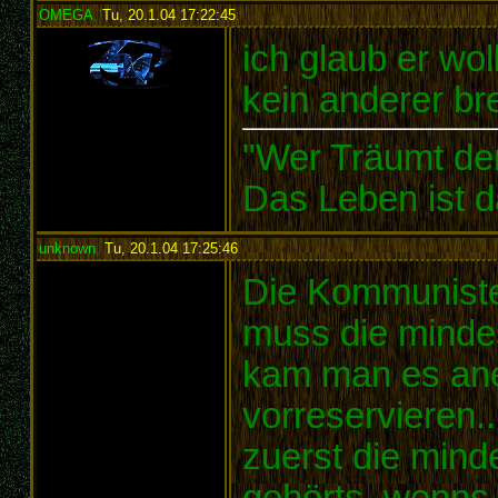
OMEGA
,
Tu, 20.1.04 17:22:45
:
ich glaub er wol
kein anderer br
"Wer Träumt de
Das Leben ist d
unknown
,
Tu, 20.1.04 17:25:46
:
Die Kommuniste
muss die mindes
kam man es ane
vorreservieren...
zuerst die mind
gehörts..wenns 