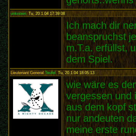
unknown
,
Tu, 20.1.04 17:39:08
:
Ich mach dir ne
beanspruchst je
m.T.a. erfüllst,
dem Spiel.
Lieutenant General
Teufel
,
Tu, 20.1.04 18:05:13
:
wie wäre es den
vergessen und i
aus dem kopf str
nur andeuten da
meine erste rund