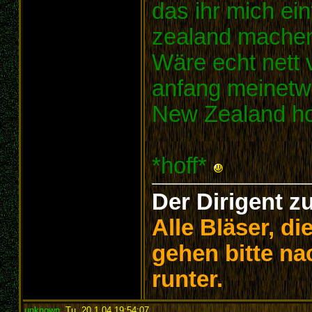
das ihr mich ei
zealand machen
Wäre echt nett
anfang meinetwe
New Zealand holt
*hoff*
Der Dirigent z
Alle Bläser, d
gehen bitte na
runter.
unknown
,
Tu, 20.1.04 19:54:07
: