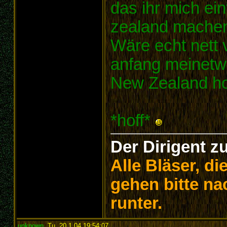
das ihr mich ei
zealand machen
Wäre echt nett
anfang meinetwe
New Zealand holt
*hoff*
Der Dirigent z
Alle Bläser, d
gehen bitte na
runter.
unknown
,
Tu, 20.1.04 19:54:07
: