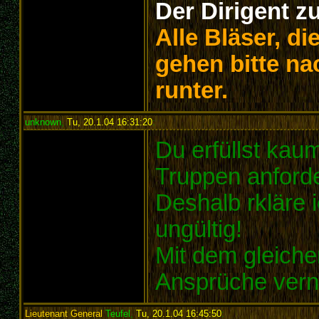
Der Dirigent z
Alle Bläser, d
gehen bitte na
runter.
unknown
,
Tu, 20.1.04 16:31:20
:
Du erfüllst kaum
Truppen anford
Deshalb rkläre 
ungültig!
Mit dem gleich
Ansprüche vern
Lieutenant General
Teufel
,
Tu, 20.1.04 16:45:50
: