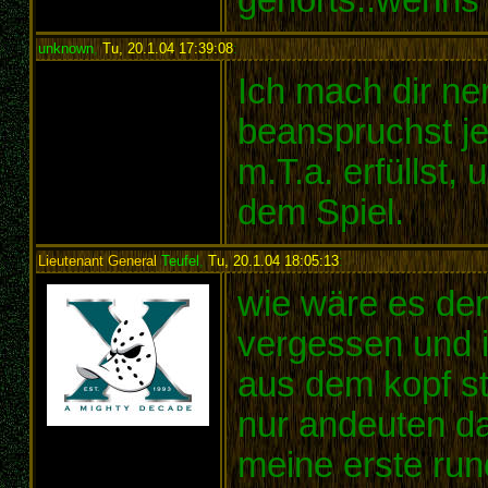
unknown
,
Tu, 20.1.04 17:39:08
:
Ich mach dir ne
beanspruchst je
m.T.a. erfüllst,
dem Spiel.
Lieutenant General
Teufel
,
Tu, 20.1.04 18:05:13
:
wie wäre es den
vergessen und i
aus dem kopf str
nur andeuten da
meine erste rund