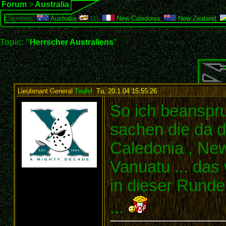
Forum
>
Australia
Countries:
Australia
(1),
New Caledonia
,
New Zealand
,
Topic: "
Herrscher Australiens
"
Lieutenant General
Teufel
,
Tu, 20.1.04 15:55:26
:
So ich beanspruc
sachen die da 
Caledonia , New
Vanuatu ... das 
in dieser Runde
...