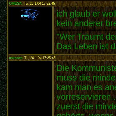
OMEGA
,
Tu, 20.1.04 17:22:45
:
ich glaub er wol
kein anderer br
"Wer Träumt de
Das Leben ist d
unknown
,
Tu, 20.1.04 17:25:46
:
Die Kommuniste
muss die mindes
kam man es ane
vorreservieren...
zuerst die mind
gehörts..wenns 