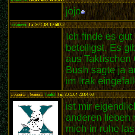
jojo
unknown
,
Tu, 20.1.04 19:59:03
:
Ich finde es gu
beteiligst. Es g
aus Taktischen 
Bush sagte ja a
im Irak eingefall
Lieutenant General
Teufel
,
Tu, 20.1.04 20:04:08
:
ist mir eigendlic
anderen lieben 
mich in ruhe lass