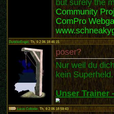
but surely the m
Community Proj
ComPro Webg
www.schneaky
DunklerEngel
,
Th, 9.2.06 18:46:15
:
poser?
Nur weil du dich
kein Superheld.
Unser Trainer
Lucio Collonie
,
Th, 9.2.06 18:59:43
: