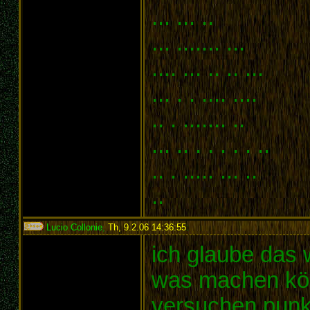
... ... ..
... ....... ...
.... ... .. .. ...
... . . .... ....
.. . ....... ..
... .. . . . . . ..
.. . ..... ... ..
..
Lucio Collonie
,
Th, 9.2.06 14:36:55
:
ich glaube das w
was machen kön
versuchen punkt