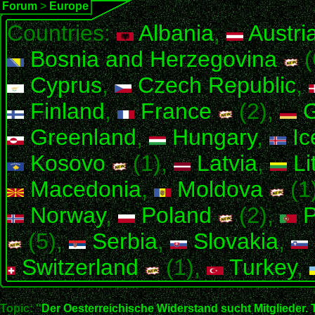
Forum
>
Europe
Countries:
Albania
,
Austri
Bosnia and Herzegovina
(
Cyprus
,
Czech Republic
,
Finland
,
France
(2),
G
Greenland
,
Hungary
,
Ic
Kosovo
(1),
Latvia
,
Li
Macedonia
,
Moldova
(1
Norway
,
Poland
(2),
P
(5),
Serbia
,
Slovakia
,
Switzerland
(1),
Turkey
,
Topic: "
Der Oesterreichische Widerstand sucht Mitglieder.