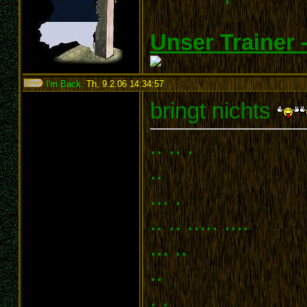
Unser Trainer
I'm Back
,
Th, 9.2.06 14:34:57
:
bringt nichts
.. .. .
..
... .
.. .. ..... ....
... ..
..
. .