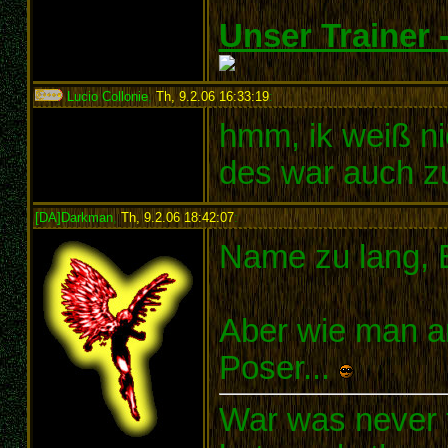
Unser Trainer
Lucio Collonie
,
Th, 9.2.06 16:33:19
:
hmm, ik weiß ni
des war auch zu
[DA]Darkman
,
Th, 9.2.06 18:42:07
:
Name zu lang, 
Aber wie man an
Poser...
War was never t