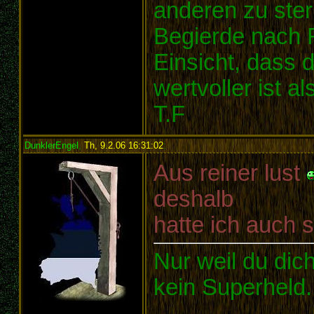
anderen zu sterb
Begierde nach R
Einsicht, dass 
wertvoller ist a
T.F
DunklerEngel
,
Th, 9.2.06 16:31:02
:
Aus reiner lust
deshalb
hatte ich auc
Nur weil du dich
kein Superheld.