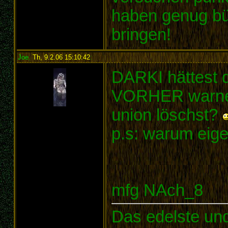
haben genug bün
bringen!
Joe
,
Th, 9.2.06 15:10:42
:
DARKI hättest 
VORHER warne
union löschst?
p.s: warum eige
mfg NAch_8
Das edelste un