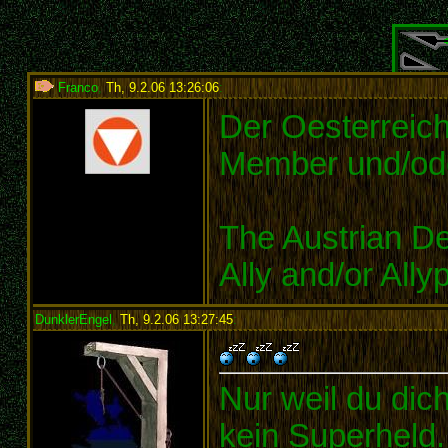
Franco
,
Th, 9.2.06 13:26:06
:
Der Oesterreic
Member und/ode
The Austrian D
Ally and/or Ally
DunklerEngel
,
Th, 9.2.06 13:27:45
:
Nur weil du dich
kein Superheld.