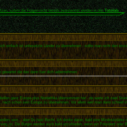
tzen, sofern die Fragen nicht bereits beantwortet werden in den
Tutorials
.
ich einfach ist unbesetzte Länder zu übernehmen - sollte man nicht den einz
len gewartet die das dann fuer dich uebernehmen
bellen ganz Europa plus Nordafrika übernommen hat - da warte ich zwei Stund
. nach schon sein Europa zu übernehmen. Vor allem weil man dann schnell ins
nders sein... aber Du hast Recht, Ich denke daran, bald eine Mindeststärk
ung ist: Die Bürger werden auch bald unzufrieden, wenn ein Präsident oder 