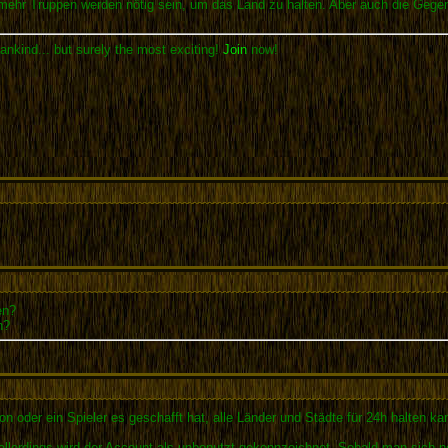
 mehr Truppen werden nötig sein, um das Land zu halten. Aber auch die Geg
ankind... but surely the most exciting!
Join
now!
en?
n?
n oder ein Spieler es geschafft hat, alle Länder und Städte für 24h halten ka
n, allerdings wird der Account als unbenutzt gekennzeichnet. Sobald man sich n