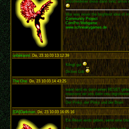
unzufriedener diese dann sind, umso
War was never the brightest idea of m
Community Project
ComPro Webgame
www.schneakygames.de
unbekannt
,
Do, 23.10.03 13:12:39
:
Klingt gut
Dickes Lob
The One
,
Do, 23.10.03 14:43:25
:
wann wird es denn einen RESET geb
muessen wir uns dann neu registriere
Der Pinky, der Pinky und der Brain
[DA]Darkman
,
Do, 23.10.03 16:05:16
:
Ein Reset wirds geben, wenn eine Unio
Neu registrieren wird nicht nötig sei