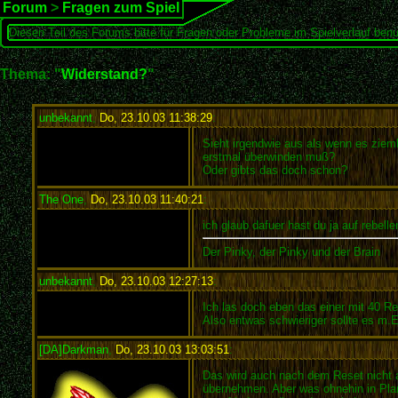
Forum
>
Fragen zum Spiel
Diesen Teil des Forums bitte für Fragen oder Probleme im Spielverlauf benu
Thema: "
Widerstand?
"
unbekannt
,
Do, 23.10.03 11:38:29
:
Sieht irgendwie aus als wenn es zieml
erstmal überwinden muß?
Oder gibts das doch schon?
The One
,
Do, 23.10.03 11:40:21
:
ich glaub dafuer hast du ja auf rebel
Der Pinky, der Pinky und der Brain
unbekannt
,
Do, 23.10.03 12:27:13
:
Ich las doch eben das einer mit 40 Re
Also entwas schwieriger sollte es m.E
[DA]Darkman
,
Do, 23.10.03 13:03:51
:
Das wird auch nach dem Reset nicht a
übernehmen. Aber was ohnehin in Plan