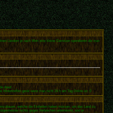
elnen Ländern je nach Wert eine kleine Garnision spendieren die man
e drauf...
 Hintertreffen gerät wenn man nicht 24 h am Tag Online ist :0
e einzubauen, welche die Einheiten haben müssen, um das Land zu
Bürgermeister nichts gegen Verbrechen unternimmt, und je