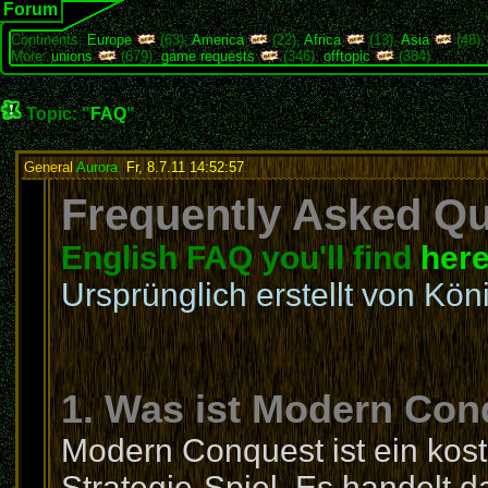
Forum
Continents:
Europe
(63),
America
(22),
Africa
(13),
Asia
(48)
More:
unions
(679),
game requests
(346),
offtopic
(384)
Topic: "
FAQ
"
General
Aurora
,
Fr, 8.7.11 14:52:57
:
Frequently Asked Que
English FAQ you'll find
her
Ursprünglich erstellt von Kön
1. Was ist Modern Con
Modern Conquest ist ein kost
Strategie-Spiel. Es handelt 