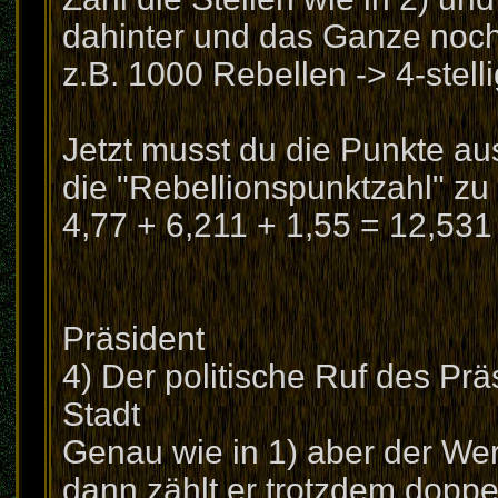
dahinter und das Ganze noch 
z.B. 1000 Rebellen -> 4-stell
Jetzt musst du die Punkte a
die "Rebellionspunktzahl" z
4,77 + 6,211 + 1,55 = 12,531
Präsident
4) Der politische Ruf des Pr
Stadt
Genau wie in 1) aber der Wert
dann zählt er trotzdem doppe