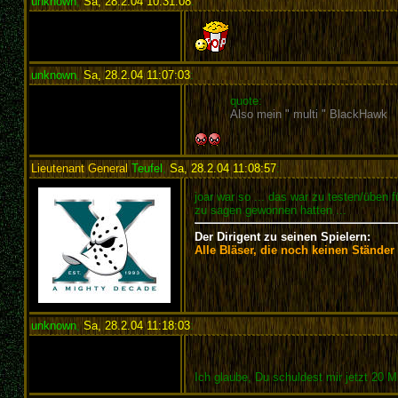
unknown
,
Sa, 28.2.04 10:31:08
:
unknown
,
Sa, 28.2.04 11:07:03
:
quote:
Also mein " multi " BlackHawk
Lieutenant General
Teufel
,
Sa, 28.2.04 11:08:57
:
joar war so ... das war zu testen/üben
zu sagen gewonnen hatten ...
Der Dirigent zu seinen Spielern:
Alle Bläser, die noch keinen Ständer
unknown
,
Sa, 28.2.04 11:18:03
:
Ich glaube, Du schuldest mir jetzt 20 Mi