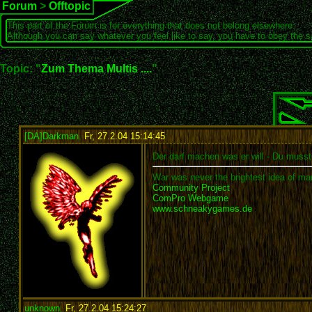
Forum
>
Offtopic
This part of the Forum is for everything that does not belong elsewhere.
Although you can say whatever you feel like to say, you have to obey the 
Topic: "
Zum Thema Multis ....
"
[DA]Darkman
,
Fr, 27.2.04 15:14:45
:
Der darf machen was er will - Du muss
War was never the brightest idea of man
Community Project
ComPro Webgame
www.schneakygames.de
unknown
,
Fr, 27.2.04 15:24:27
: