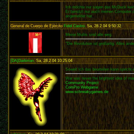
Ich möchte nur sagen das McDuck kein M
Er benützt nur auch meinen Computer da
angemeldet hat.
General de Cuerpo de Ejército
Fidel Castro
,
Sa, 28.2.04 9:50:32
:
Meine Multis sind alle weg.
"Die Revolution ist großartig. Alles an
[DA]Darkman
,
Sa, 28.2.04 10:25:04
:
Soweit Ich das beurteilen kann spricht 
War was never the brightest idea of man
Community Project
ComPro Webgame
www.schneakygames.de