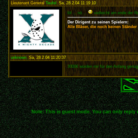
Lieutenant General
Teufel
,
Sa, 28.2.04 11:19:10
:
löl ... nö ...
vielleicht am ende der R
Der Dirigent zu seinen Spielern:
Alle Bläser, die noch keinen Ständer
unknown
,
Sa, 28.2.04 11:20:37
:
3000€ würden mir für den Anfang genüg
Note: This is guest mode. You can only reply 