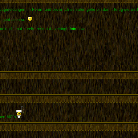
 Bugmeldungen im Forum und bevor Ich schlafen gehe bin damit fertig sie als
. geht allen so.
ankind... but surely the most exciting!
Join
now!
umen MC´s