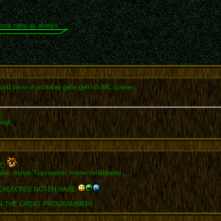
same rules as always.
und bevor ih schlafeb gehe geh ich MC spielen
n
ingt
MC
eite, meine Traumseite, meine Vorbildseite,....
SCHLECHTE NOTEN HABE
N THE GREAT PROGRAMMER!