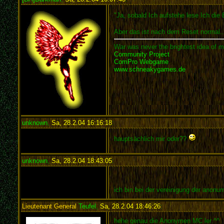
"Ja, sobald Ich aufstehe lese Ich die
Aber das ist nach dem Reset normal..
War was never the brightest idea of m
Community Project
ComPro Webgame
www.schneakygames.de
unknown
,
Sa, 28.2.04 16:16:18
:
hauptsächlich mir oder??
unknown
,
Sa, 28.2.04 18:43:05
:
ich bin bei der vereinigung der anon
Lieutenant General
Teufel
,
Sa, 28.2.04 18:46:26
:
hehe genau die Anonymen MC ler ^^