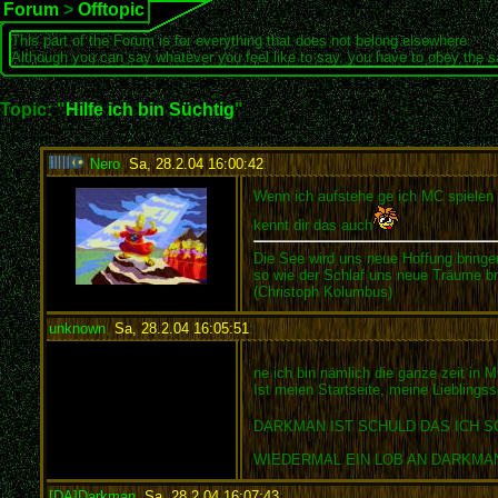
Forum
>
Offtopic
This part of the Forum is for everything that does not belong elsewhere.
Although you can say whatever you feel like to say, you have to obey the 
Topic: "
Hilfe ich bin Süchtig
"
Nero
,
Sa, 28.2.04 16:00:42
:
Wenn ich aufstehe ge ich MC spielen 
kennt dir das auch
Die See wird uns neue Hoffung bringe
so wie der Schlaf uns neue Träume br
(Christoph Kolumbus)
unknown
,
Sa, 28.2.04 16:05:51
:
ne ich bin nämlich die ganze zeit in 
Ist meien Startseite, meine Lieblingss
DARKMAN IST SCHULD DAS ICH 
WIEDERMAL EIN LOB AN DARKMA
[DA]Darkman
,
Sa, 28.2.04 16:07:43
: