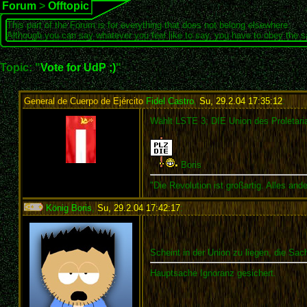
Forum
>
Offtopic
This part of the Forum is for everything that does not belong elsewhere.
Although you can say whatever you feel like to say, you have to obey the 
Topic: "
Vote for UdP ;)
"
General de Cuerpo de Ejército
Fidel Castro
,
Su, 29.2.04 17:35:12
:
Wählt LSTE 3; DIE Union des Proletari
Boris
"Die Revolution ist großartig. Alles an
König Boris
,
Su, 29.2.04 17:42:17
:
Scheint in der Union zu liegen, die Sa
Hauptsache Ignoranz gesichert.