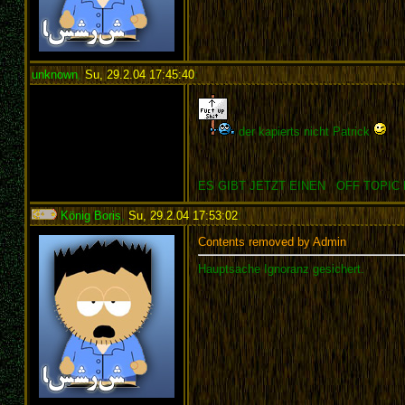
unknown
,
Su, 29.2.04 17:45:40
:
der kapierts nicht Patrick
ES GIBT JETZT EINEN OFF TOPIC B
König Boris
,
Su, 29.2.04 17:53:02
:
Contents removed by Admin
Hauptsache Ignoranz gesichert.