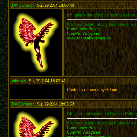
[DA]Darkman
,
Su, 29.2.04 18:00:40
:
Ich nehme die offtopics doch wieder aus
War was never the brightest idea of man
Community Project
ComPro Webgame
www.schneakygames.de
unknown
,
Su, 29.2.04 18:02:41
:
Contents removed by Admin
[DA]Darkman
,
Su, 29.2.04 18:03:53
:
Ok, jetzt mal wieder ein bischen Ruhe 
War was never the brightest idea of man
Community Project
ComPro Webgame
www.schneakygames.de