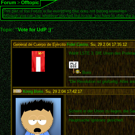
Forum
>
Offtopic
This part of the Forum is for everything that does not belong elsewhere.
Although you can say whatever you feel like to say, you have to obey the 
Topic: "
Vote for UdP ;)
"
General de Cuerpo de Ejército
Fidel Castro
,
Su, 29.2.04 17:35:12
:
Wählt LSTE 3; DIE Union des Proleta
Boris
"Die Revolution ist großartig. Alles 
König Boris
,
Su, 29.2.04 17:42:17
:
Scheint in der Union zu liegen, die S
Hauptsache Ignoranz gesichert.