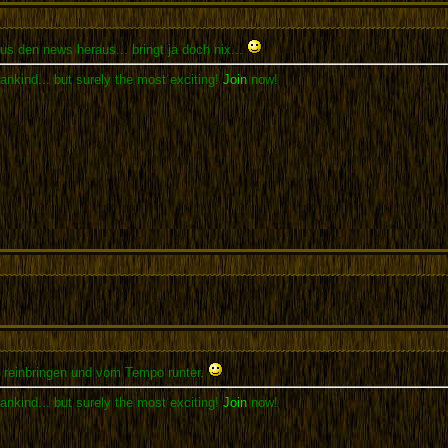
us den news heraus... bringt ja doch nix...
ankind... but surely the most exciting!
Join
now!
e reinbringen und vom Tempo runter.
ankind... but surely the most exciting!
Join
now!