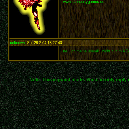
www.schneakygames.de
unknown
,
Su, 29.2.04 18:27:40
:
ne ich meine überall nicht nur im NE
Note: This is guest mode. You can only reply 