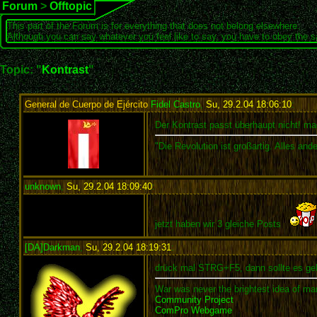
Forum
>
Offtopic
This part of the Forum is for everything that does not belong elsewhere.
Although you can say whatever you feel like to say, you have to obey the 
Topic: "
Kontrast
"
General de Cuerpo de Ejército
Fidel Castro
,
Su, 29.2.04 18:06:10
:
Der Kontrast passt überhaupt nicht! ma
"Die Revolution ist großartig. Alles an
unknown
,
Su, 29.2.04 18:09:40
:
jetzt haben wir 3 gleiche Posts
[DA]Darkman
,
Su, 29.2.04 18:19:31
:
drück mal STRG+F5, dann sollte es ge
War was never the brightest idea of man
Community Project
ComPro Webgame