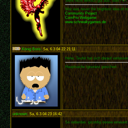
Sieht nicht wirklich gut aus, oder?
War was never the brightest idea of m
Community Project
ComPro Webgame
www.schneakygames.de
König Boris
,
Sa, 6.3.04 22:21:11
:
Hehe, Teufel hat sich darauf verlassen
Hauptsache Ignoranz gesichert.
unknown
,
Sa, 6.3.04 23:16:42
:
So nebenbei: ipconfig /renew erneuert 