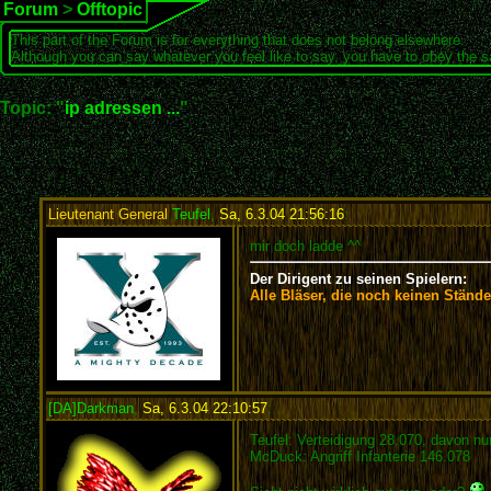
Forum
>
Offtopic
This part of the Forum is for everything that does not belong elsewhere.
Although you can say whatever you feel like to say, you have to obey the 
Topic: "
ip adressen ...
"
Lieutenant General
Teufel
,
Sa, 6.3.04 21:56:16
:
mir doch ladde ^^
Der Dirigent zu seinen Spielern:
Alle Bläser, die noch keinen Stände
[DA]Darkman
,
Sa, 6.3.04 22:10:57
:
Teufel: Verteidigung 28.070, davon nur
McDuck: Angriff Infanterie 146.078