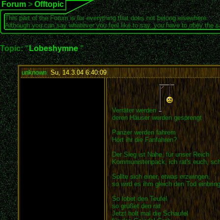
Forum
>
Offtopic
This part of the Forum is for everything that does not belong elsewhere.
Although you can say whatever you feel like to say, you have to obey the 
Topic: "
Lobeshymne
"
unknown
,
Su, 14.3.04 6:40:09
:
Verräter werden
deren Häuser werden gesprengt
Panzer werden fahrem
Hört ihr die Fanfahren?
Der Sieg ist Nahe, für unser Reich
Kommunistenpack, ich rat's euch, sch
Sollte sich einer, etwas erzwingen,
so wird es ihm gleich den Tod einbrin
So lobet den Teufel
so grüßet den rat
Jetzt holt mal die Schaufel