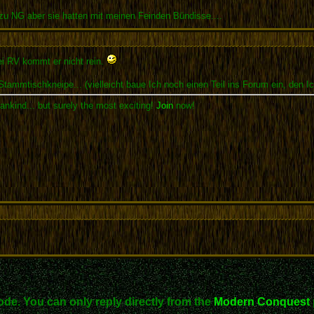
zu NG aber sie hatten mit meinen Feinden Bündisse....
bei RV kommt er nicht rein.
 Stammtischkneipe... (vielleicht baue Ich noch einen Teil ins Forum ein, den 
ankind... but surely the most exciting!
Join
now!
ode. You can only reply directly from the
Modern Conquest