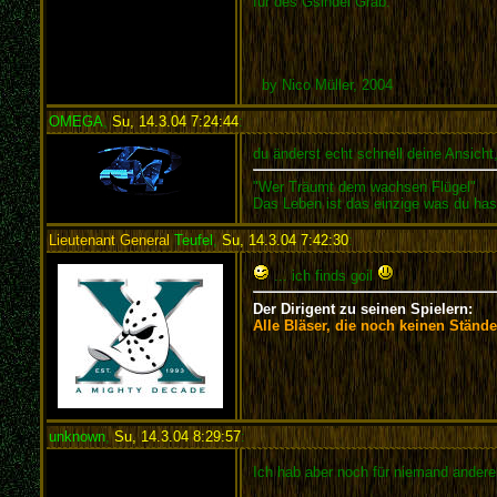
für des Gsindel Grab.
by Nico Müller, 2004
OMEGA
,
Su, 14.3.04 7:24:44
:
du änderst echt schnell deine Ansicht
"Wer Träumt dem wachsen Flügel"
Das Leben ist das einzige was du has
Lieutenant General
Teufel
,
Su, 14.3.04 7:42:30
:
... ich finds goil
Der Dirigent zu seinen Spielern:
Alle Bläser, die noch keinen Stände
unknown
,
Su, 14.3.04 8:29:57
:
Ich hab aber noch für niemand ander