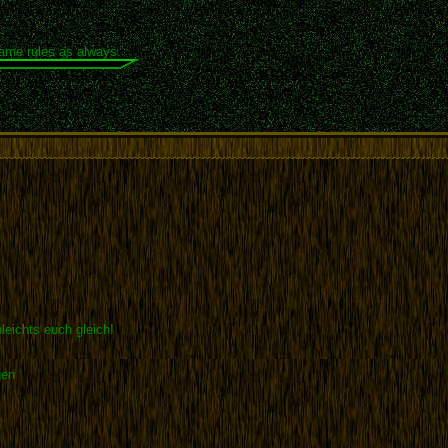
same rules as always.
leichts euch gleich!
gen