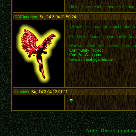
Ürbigens wollte ich schon am Anfang 
[DA]Darkman
,
Su, 14.3.04 11:50:24
:
@Basti: Nein, das tut er nicht, aber 
PS: DAS ist eindeutig ein Fall für die
War was never the brightest idea of m
Community Project
ComPro Webgame
www.schneakygames.de
unknown
,
Su, 14.3.04 12:01:11
:
Note: This is guest m