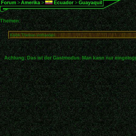
Forum
>
Amerika
>
Ecuador
>
Guayaquil
Themen:
Keine Themen vorhanden.
Achtung: Das ist der Gastmodus. Man kann nur eingelogg