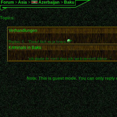
Forum
>
Asia
>
Azerbaijan
>
Baku
Topics:
Verhandlungen
Replies: 6
"Darauf läuft es ja hinaus
"
Kriminals in Baku
"ich glaube ihr merkt dass ich hier krimminell stärker..."
Note: This is guest mode. You can only reply 