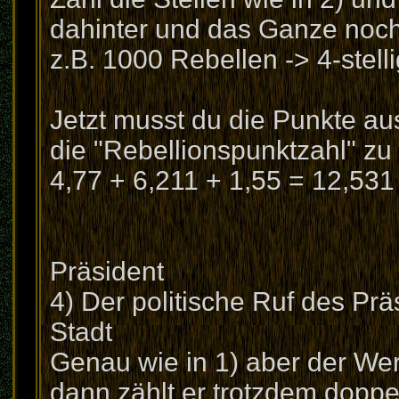
dahinter und das Ganze noch 
z.B. 1000 Rebellen -> 4-stell
Jetzt musst du die Punkte a
die "Rebellionspunktzahl" z
4,77 + 6,211 + 1,55 = 12,531
Präsident
4) Der politische Ruf des Pr
Stadt
Genau wie in 1) aber der Wert
dann zählt er trotzdem doppe