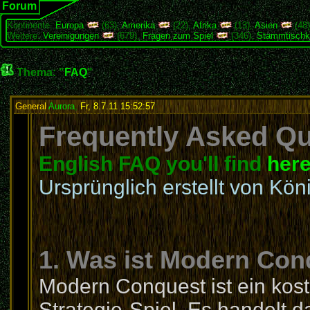
Forum
Kontinente:
Europa
(63),
Amerika
(22),
Afrika
(13),
Asien
(48
Weitere:
Vereinigungen
(679),
Fragen zum Spiel
(346),
Stammtischk
Thema: "
FAQ
"
General
Aurora
,
Fr, 8.7.11 15:52:57
:
Frequently Asked Que
English FAQ you'll find
her
Ursprünglich erstellt von Kön
1. Was ist Modern Con
Modern Conquest ist ein kost
Strategie-Spiel. Es handelt 