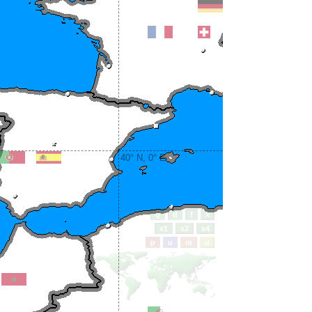
40° N, 0° E