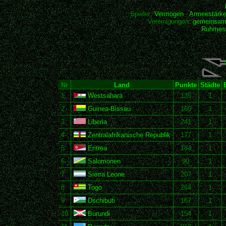
Spieler:
Vermögen
-
Armeestärk
Vereinigungen:
gemeinsam
Ruhmesh
Nr
Land
Punkte
Städte
1
Westsahara
135
1
2
Guinea-Bissau
160
1
3
Liberia
241
1
4
Zentralafrikanische Republik
177
1
5
Eritrea
184
1
6
Salomonen
90
1
7
Sierra Leone
207
1
8
Togo
264
1
9
Dschibuti
167
1
10
Burundi
154
1