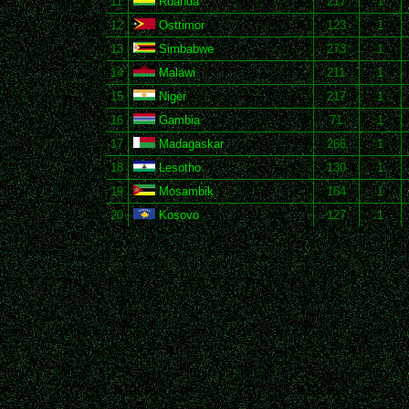
11
Ruanda
217
1
12
Osttimor
123
1
13
Simbabwe
273
1
14
Malawi
211
1
15
Niger
217
1
16
Gambia
71
1
17
Madagaskar
266
1
18
Lesotho
130
1
19
Mosambik
164
1
20
Kosovo
127
1