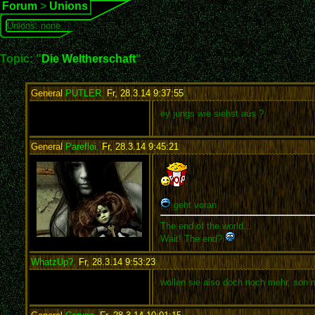
Forum
>
Unions
Unions: none
Topic: "
Die Weltherschaft
"
General
PUTLER
,
Fr, 28.3.14 9:37:55
:
ey jungs wie siehst aus ?
General
Parefloi
,
Fr, 28.3.14 9:45:21
:
geht voran
The end of the world...
Wait! The end?
WhatzUp?
,
Fr, 28.3.14 9:53:23
:
wollen sie also doch noch mehr, son m