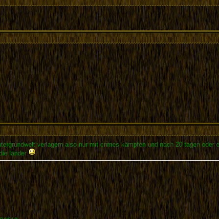
untergrundwelt verlagern also nur mit crimes kämpfen und nach 20 tagen oder 
die länder