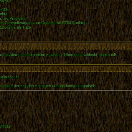
34'619
0'108
nkte
 als Präsident
m Generalleutnant zum General mit 9'784 Punkten
15.424 € als Pate
an trotzdem militäreinheiten zulassen. Ohne geht schlecht, denke ich.
elaufen ist.
 ablauf der zeit den Anspruch auf das land automatisch.
34'619