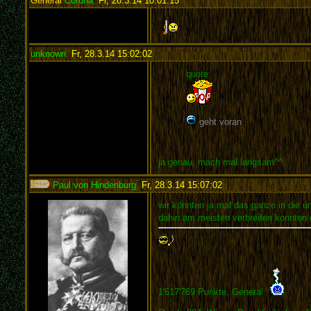
General
Coruna
,
Fr, 28.3.14 10:01:15
:
unknown
,
Fr, 28.3.14 15:02:02
:
quote:
geht voran
ja genau, mach mal langsam^^
Paul von Hindenburg
,
Fr, 28.3.14 15:07:02
:
wir könnten ja mal das ganze in die 
dahin am meisten verbreiten konnten 
1'617'769 Punkte, General