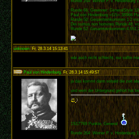
Runde 264: Winner P. v. Hindenburg 1
Runde 66; Gewinner: GeneralStyle 12
Paul von Hindenburg =GS= 38'966 Pu
Runde 50: Gesamteinkommen 1.2 mia.
Dei sumus non homines Runde 48: vo
Runde 52: Gesamteinkommen:4.551.2
unknown
,
Fr, 28.3.14 15:13:41
:
wär auch nicht schlecht, nur sollte m
Paul von Hindenburg
,
Fr, 28.3.14 15:49:57
:
ja das kommt dann sobald die zeit abg
und wem der Untergrund gehört hat bei
1'617'769 Punkte, General
Runde 264: Winner P. v. Hindenburg 1